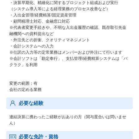
・決算早期化、精緻化に関するプロジェクト組成および実行
（システム導入等による経理業務のプロセス改善など）
・入出金管理/経費精算/固定資産管理
・顧問税理士対応、金融窓口対応
※代表者変更手続きや、不明な入出金履歴の確認、既存取引先金
融機関への資料提出など
・外注先との折衝、クオリティマネジメント
・会計システムへの入力
※仕訳の入力等の定常業務はメンバーおよび外注にて行います
※会計ソフトは「勘定奉行」、支払管理/経費精算システムは「バ
クラク」を利用
変更の範囲：有
会社の定める業務
必要な経験
連結決算に携わったご経験がおありの方（関与度合いは問いませ
ん）
必要な免許・資格