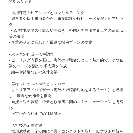
量があります。
- 採用課題のヒアリングとコンサルティング
- 経営者や採用担当者から、事業課題や採用ニーズを深くヒアリン
グ
- 特定技能制度の仕組みや手続き、外国人を雇用する上での留意点
等の説明
- 企業の状況に合わせた最適な採用プランの提案
- 求人票の作成・条件調整
- ヒアリング内容を基に、海外の求職者にとって魅力的で、かつ企
業のニーズを満たす求人票を作成
- 給与や待遇などの条件交渉
- 選考プロセスの推進とフォロー
- キャリアアドバイザー（海外の求職者対応をするチーム）と連携
し、最適な候補者を推薦
- 面接日程の調整、企業と候補者の間のコミュニケーションを円滑
化
- 内定から入社までの進捗管理
- 入社後の定着支援
- 採用成功後も定期的に企業とコンタクトを取り、就労状況や新た