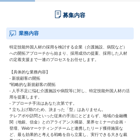
募集内容
業務内容
特定技能外国人材の採用を検討する企業（介護施設、病院など）
への開拓アプローチから始まり、採用成功の提案、採用した人材
の定着支援まで一連のプロセスをお任せします。
【具体的な業務内容】
- 新規顧客の開拓
*戦略的な新規顧客の開拓
- 人手不足に悩む介護施設や病院等に対し、特定技能外国人材の活
用を提案します。
- アプローチ手法はあなた次第です。
* 立ち上げ期のため、決まった「型」はありません。
テレアポや訪問といった従来の手法にとどまらず、地域の金融機
関（地銀、信金）とのアライアンス構築、業界セミナーの企画・
登壇、Webマーケティングチームと連携したリード獲得施策な
ど、最も効果的と考える戦略を自ら立案し、実行できる大きな裁