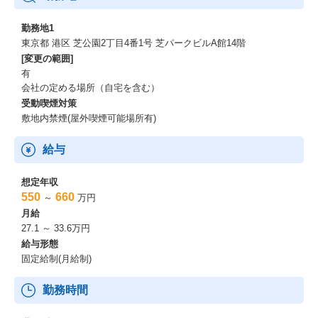
勤務地1
東京都 港区 芝公園2丁目4番1号 芝パークビルA館14階
[変更の範囲]
有
会社の定める場所（自宅を含む）
受動喫煙対策
敷地内禁煙(屋外喫煙可能場所有)
給与
想定年収
550
660
～
万円
月給
27.1 ～ 33.6万円
給与形態
固定給制(月給制)
勤務時間