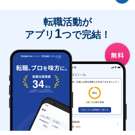
転職活動が
1
アプリ
つで完結！