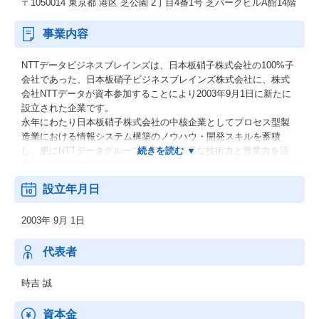
〒1050014 東京都 港区 芝公園 2丁目4番1号 芝パークビルA館14階
事業内容
NTTデータビジネスブレインズは、日本板硝子株式会社の100%子
会社であった、日本板硝子ビジネスブレインズ株式会社に、株式
会社NTTデータが資本参加することにより2003年9月1日に新たに
設立された企業です。
永年にわたり日本板硝子株式会社の中核企業としてプロセス型製
造業における情報システム構築のノウハウ・開発スキルを蓄積
し、更にNTTデータグループが有する高度な技術力と営業力を活
用し、幅広い事業活動を続けていきます。
設立年月日
＜事業内容＞
・ソリューション
2003年 9月 1日
・プロダクト（汎用パッケージ）
・Webサイト構築
・日本板硝子株式会社様向けシステム構築〜運用
代表者
・日本板硝子グループ企業様向けシステム構築〜運用
時吉 誠
資本金