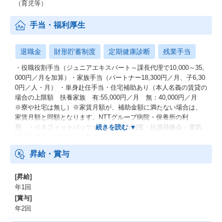
（育児等）
手当・福利厚生
退職金
財形貯蓄制度
定期健康診断
残業手当
・役職役割手当（ジュニアエキスパート～課長代理で10,000～35,
000円／月を加算）・家族手当（パートナー18,300円／月、子6,30
0円／人・月） ・単身赴任手当・住宅補助あり（本人名義の賃貸の
場合の上限額 扶養家族 有:55,000円／月 無：40,000円／月
※寮や社宅は無し）※家賃月額が、補助金額に満たない場合は、
家賃月額と同額となります。NTTグループ病院・保養所の利
用 ・ベネフィットパッケージ・慶弔金制度・社員持株会・電気
通信共済会の諸制度への加入
昇給・賞与
[昇給]
年1回
[賞与]
年2回