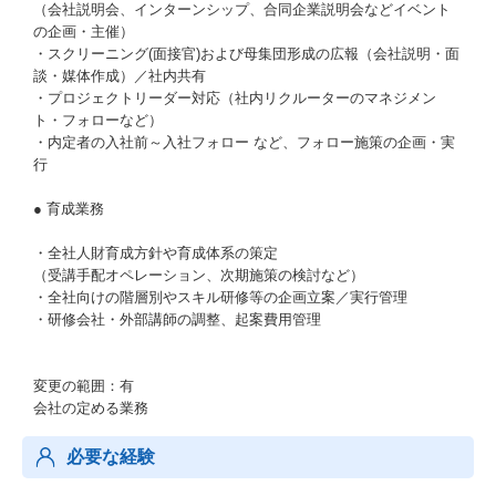
（会社説明会、インターンシップ、合同企業説明会などイベント
の企画・主催）
・スクリーニング(面接官)および母集団形成の広報（会社説明・面
談・媒体作成）／社内共有
・プロジェクトリーダー対応（社内リクルーターのマネジメン
ト・フォローなど）
・内定者の入社前～入社フォロー など、フォロー施策の企画・実
行
● 育成業務
・全社人財育成方針や育成体系の策定
（受講手配オペレーション、次期施策の検討など）
・全社向けの階層別やスキル研修等の企画立案／実行管理
・研修会社・外部講師の調整、起案費用管理
変更の範囲：有
会社の定める業務
必要な経験