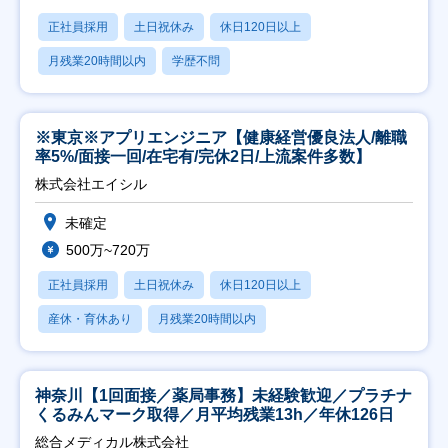
正社員採用
土日祝休み
休日120日以上
月残業20時間以内
学歴不問
※東京※アプリエンジニア【健康経営優良法人/離職
率5%/面接一回/在宅有/完休2日/上流案件多数】
株式会社エイシル
未確定
500万~720万
正社員採用
土日祝休み
休日120日以上
産休・育休あり
月残業20時間以内
神奈川【1回面接／薬局事務】未経験歓迎／プラチナ
くるみんマーク取得／月平均残業13h／年休126日
総合メディカル株式会社