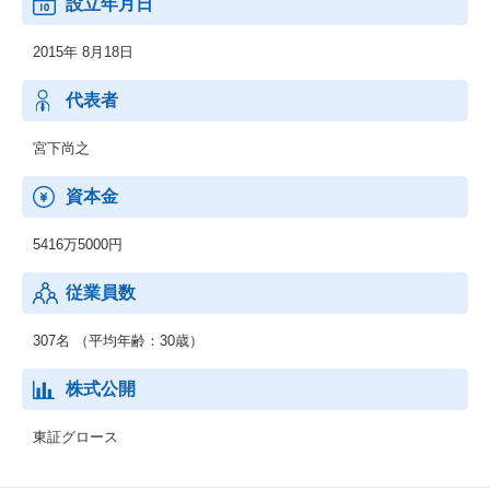
設立年月日
「ワンキャリア転職」▶https://plus.onecareer.jp/
2015年 8月18日
◆採用活動のDX推進を支援する新卒採用サービス「ワンキャリ
ア」（企業版）▶https://service.onecareercloud.jp/
代表者
多くの人にとって仕事は人生で最も時間を投資する対象であるに
も関わらず、
宮下尚之
仕事選びに関しては意思決定の基準となるようなデータが少な
く、
資本金
いまだに就職してから後悔する人が後を絶たない状況です。
私たちは、すべての個人のキャリアに向き合い、
5416万5000円
キャリアデータを結集し、
多様化する世の中において採用マーケットをアップデートしてい
従業員数
きます。
307名 （平均年齢：30歳）
株式公開
東証グロース