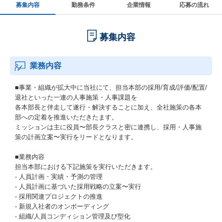
募集内容
勤務条件
企業情報
応募の流れ
募集内容
業務内容
■事業・組織が拡大中に当社にて、担当本部の採用/育成/評価/配置/
退社といった一連の人事施策・人事課題を
各本部長と伴走して遂行・解決することに加え、全社施策の各本
部への定着を推進いただきたます。
ミッションは主に役員〜部長クラスと密に連携し、採用・人事施
策の計画立案〜実行をリードとなります。
■業務内容
担当本部における下記施策を実行いただきます。
- 人員計画・実績・予測の管理
- 人員計画に基づいた採用戦略の立案〜実行
- 採用関連プロジェクトの推進
- 新規入社者のオンボーディング
- 組織/人員コンディション管理及び型化