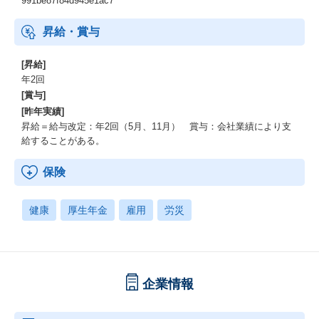
991be87f84d945e1ac7
昇給・賞与
[昇給]
年2回
[賞与]
[昨年実績]
昇給＝給与改定：年2回（5月、11月） 賞与：会社業績により支
給することがある。
保険
健康
厚生年金
雇用
労災
企業情報