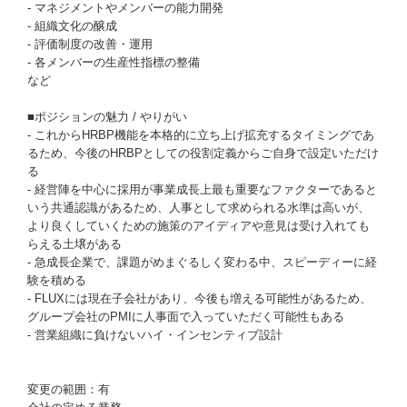
- マネジメントやメンバーの能力開発
- 組織文化の醸成
- 評価制度の改善・運用
- 各メンバーの生産性指標の整備
など
■ポジションの魅力 / やりがい
- これからHRBP機能を本格的に立ち上げ拡充するタイミングであ
るため、今後のHRBPとしての役割定義からご自身で設定いただけ
る
- 経営陣を中心に採用が事業成長上最も重要なファクターであると
いう共通認識があるため、人事として求められる水準は高いが、
より良くしていくための施策のアイディアや意見は受け入れても
らえる土壌がある
- 急成長企業で、課題がめまぐるしく変わる中、スピーディーに経
験を積める
- FLUXには現在子会社があり、今後も増える可能性があるため、
グループ会社のPMIに人事面で入っていただく可能性もある
- 営業組織に負けないハイ・インセンティブ設計
変更の範囲：有