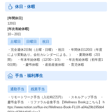
休日・休暇
[年間休日]
120日
[年次有給休暇]
10～20日
土曜日
日曜日
祝日
・完全週休2日制（土曜・日曜）・祝日 ・年間休日120日（年度
により変動あり。会社カレンダーによる。） ・夏期休暇（2日
間） ・年末年始休暇（12/30～1/3） ・年次有給休暇（初年度1
0日間） ・慶弔休暇 ・産前産後休暇 ・育児休暇
手当・福利厚生
通勤手当
残業手当
・リモートワーク手当（入社時2万円） ・スキルアップ手当 ・
慶弔金手当 ・リファラル会食手当 【Wellness Bookはこちら】 h
ttps://www.notion.so/flux-inc/Wellness-Book-FLUX-a04a29b195bb4