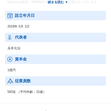
Marketing領域、HR領域を中心に事業推進支援を行っています。
私たちのサービスはAI技術やデータといったテクノロジーと、各
領域での専門知識を持つプロフェッショナルチームによって支え
設立年月日
られています。
人が導き出したオペレーションの成功パターンをテクノロジーで
2018年 5月 1日
最適化・効率化することによって成果を最大化することが可能に
なります。
これらのサービスは各業界で日本をリードする企業様を中心に導
代表者
入されています。
永井元治
◆DX領域：FLUX Insight
資本金
◆Media/Markething領域：FLUX AutoStream
1億円
◆HR領域：FLUX Agent
従業員数
593名 （平均年齢：31歳）