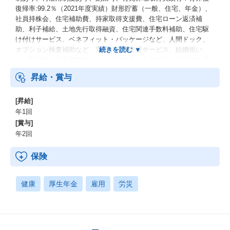
復帰率:99.2％（2021年度実績）財形貯蓄（一般、住宅、年金）、
社員持株会、住宅補助費、持家取得支援費、住宅ローン返済補
助、利子補給、土地先行取得融資、住宅関連手数料補助、住宅駆
け付けサービス、ベネフィット・パッケージなど、人間ドック、
オプション検査補助など、育児・介護支援サービス、結婚祝い
金、弔慰料、災害見舞金など、社員食堂、企業年金（企業年金基
金、確定拠出年金）、電気通信共済会(個人年金、遺児育英基金)
昇給・賞与
[昇給]
年1回
[賞与]
年2回
保険
健康
厚生年金
雇用
労災