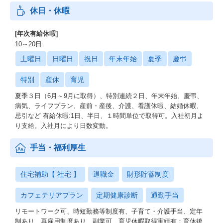
休日・休暇
[年次有給休暇]
10～20日
土曜日
日曜日
祝日
年末年始
夏季
慶弔
特別
産休
育児
夏季３日（6月～9月に取得）、特別連続２日、年末年始、慶弔、
病気、ライフプラン、産前・産後、介護、看護休暇、結婚休暇、
忌引など 有給休暇:1日、半日、１時間単位で取得可。入社初月よ
り支給。入社月により日数変動。
手当・福利厚生
住宅補助【 社宅 】
退職金
財形貯蓄制度
カフェテリアプラン
定期健康診断
通勤手当
リモートワーク可、時短勤務等制度有、子育て・介護手当、定年
制あり、再雇用制度あり、副業可、育児休暇取得実績有：育休後