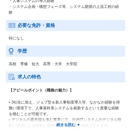
・人事システムの導入経験
・システム企画・構想フェーズ等、システム開発の上流工程の経
験
必要な免許・資格
特になし
学歴
高校 専修 短大 高専 大学 大学院
求人の特色
【アピールポイント（職務の魅力）】
• 3社化に加え、ジョブ型＆新人事制度導入等、なかなか経験を得
難い環境下で、人事基幹系システムを刷新するという貴重な経験
を積むことが可能です。
• デジタルの最先端を進む業界にて、社内ITシステムのデジタル技
術の適用による刷新と業務改革を推進する経験ができます。