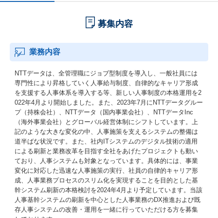
募集内容
業務内容
NTTデータは、全管理職にジョブ型制度を導入し、一般社員には
専門性により昇格していく人事給与制度、自律的なキャリア形成
を支援する人事体系を導入する等、新しい人事制度の本格運用を2
022年4月より開始しました。また、2023年7月にNTTデータグルー
プ（持株会社）、NTTデータ（国内事業会社）、NTTデータInc
（海外事業会社）とグローバル経営体制にシフトしています。上
記のような大きな変化の中、人事施策を支えるシステムの整備は
道半ばな状況です。また、社内ITシステムのデジタル技術の適用
による刷新と業務改革を目指す全社をあげたプロジェクトも動い
ており、人事システムも対象となっています。具体的には、事業
変化に対応した迅速な人事施策の実行、社員の自律的キャリア形
成、人事業務プロセスのスリム化を実現することを目的とした基
幹システム刷新の本格検討を2024年4月より予定しています。当該
人事基幹システムの刷新を中心とした人事業務のDX推進および既
存人事システムの改善・運用を一緒に行っていただける方を募集