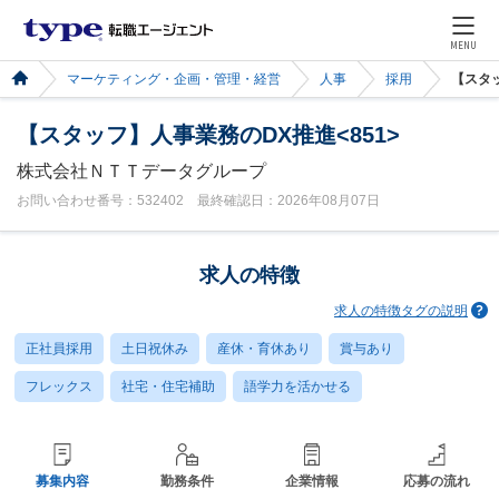
MENU
マーケティング・企画・管理・経営
人事
採用
【スタッ
【スタッフ】人事業務のDX推進<851>
株式会社ＮＴＴデータグループ
お問い合わせ番号：532402 最終確認日：2026年08月07日
求人の特徴
求人の特徴タグの説明
正社員採用
土日祝休み
産休・育休あり
賞与あり
フレックス
社宅・住宅補助
語学力を活かせる
募集内容
勤務条件
企業情報
応募の流れ