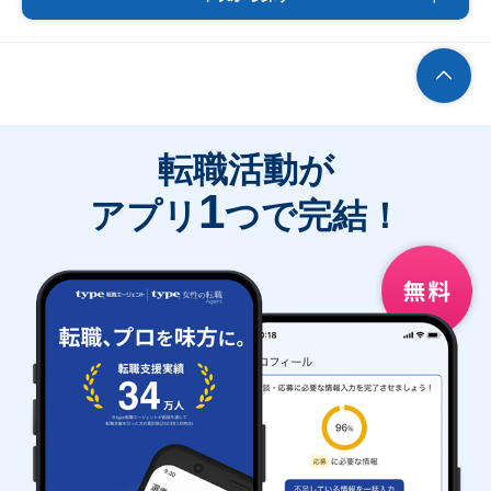
転職活動が
1
アプリ
つで完結！