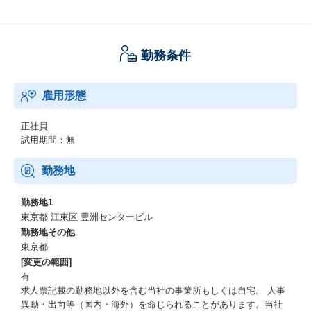
• 担当部門では、人事制度設計、人財開発、人事制度運用をおこな
っている部門があり、中長期では人事パーソンとして幅広いキャ
リアを積める環境があります。
勤務条件
【教育制度及び資格補助】
ビジネス系・テクニカル系・グローバル系研修より役職や業務に
雇用形態
応じて必要な研修を受講可能。
資格取得支援、自己啓発支援（TOEIC会社負担等）あり。
正社員
経験者採用社員向けオンボーディングも拡大実施中
試用期間：無
勤務地
勤務地1
東京都 江東区 豊洲センタービル
勤務地その他
東京都
[変更の範囲]
有
求人票記載の勤務地以外を含む当社の事業所もしくは自宅。 人事
異動・出向等（国内・海外）を命じられることがあります。当社