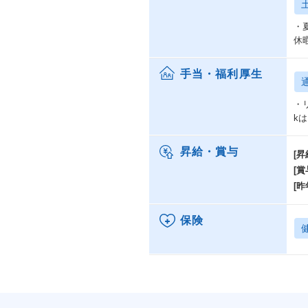
・
休
手当・福利厚生
・
kはこ
昇給・賞与
[昇
[賞
[昨
保険