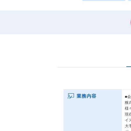
業務内容
■
株
様
現
イ
大