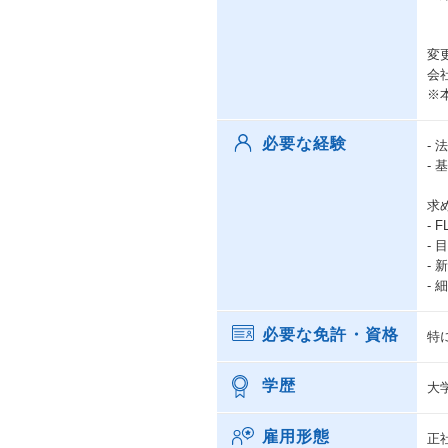
変
会
※
必要な経験
-
-
求
- 
-
-
-
必要な免許・資格
特
学歴
大
雇用形態
正