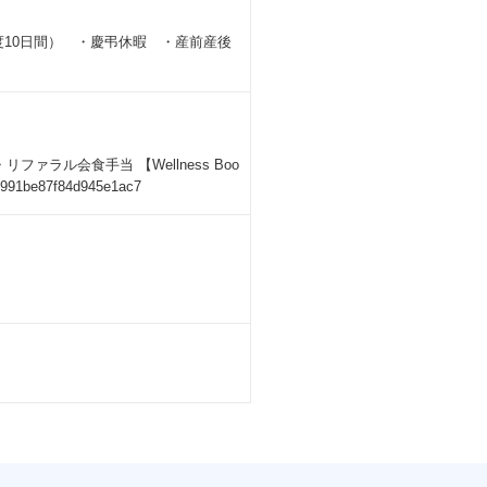
年度10日間） ・慶弔休暇 ・産前産後
ラル会食手当 【Wellness Boo
4991be87f84d945e1ac7