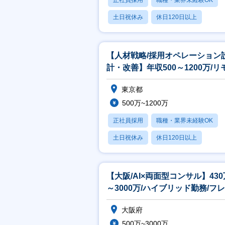
正社員採用
職種・業界未経験OK
土日祝休み
休日120日以上
転勤なし
【人材戦略/採用オペレーション
計・改善】年収500～1200万/リ
ト・フレックス制度あり
東京都
500万~1200万
正社員採用
職種・業界未経験OK
土日祝休み
休日120日以上
転勤なし
【大阪/AI×両面型コンサル】430
～3000万/ハイブリッド勤務/フ
クス制度/残業平均20h
大阪府
500万~3000万