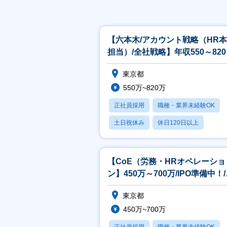
【六本木/アカウント戦略（HR
担当）/全社戦略】年収550～820
リモート・フレックス制度
東京都
550万~820万
正社員採用
職種・業界未経験OK
土日祝休み
休日120日以上
月残業20時間以内
【CoE（労務・HRオペレーショ
ン】450万～700万/IPO準備中！
モート・フレックス制度あり
東京都
450万~700万