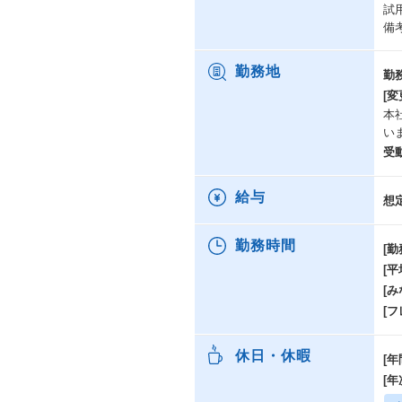
試
備
勤務地
勤
[変
本
い
受
給与
想
勤務時間
[勤
[
[み
[
休日・休暇
[年
[