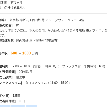
用期間：有/3ヶ月
考：条件は変更なし
務地1
東京都 赤坂九丁目7番1号 ミッドタウン・タワー 24階
更の範囲]
有
社および全ての支社、本人の自宅、その他会社が指定する場所 ※オフィス /
ます。
動喫煙対策
屋内禁煙(屋内喫煙可能場所有)
600
1000
定年収
～
万円
務時間]
9:00 ～ 18:00（実働：8時間00分） フレックス有 休憩時間：60分
平均残業時間]
20時間/月
なし残業]
確認中
フレックスタイム]
有（コアタイム：11:00～15:00）
間休日]
125日
年次有給休暇]
10日