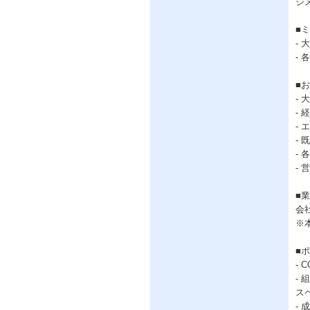
ジ
■
-
-
■
-
-
-
-
-
-
■
会
※
■
-
-
ス
-