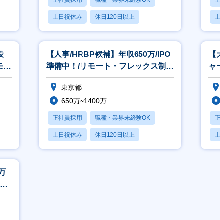
正社員採用
職種・業界未経験OK
土日祝休み
休日120日以上
転勤なし
月
設
【人事/HRBP候補】年収650万/IPO
【
モー
準備中！/リモート・フレックス制度
ャ
あり
ー
東京都
650万~1400万
正社員採用
職種・業界未経験OK
土日祝休み
休日120日以上
転勤なし
月
万
レッ