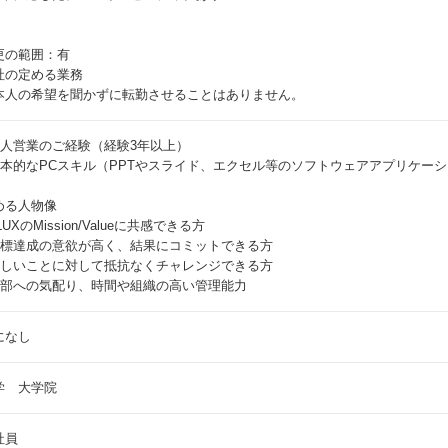
更の範囲：有
社の定める業務
本人の希望を聞かずに転勤させることはありません。
 法人営業のご経験（経験3年以上）
 基本的なPCスキル（PPTやスライド、エクセル等のソフトウェアアプリケー
める人物像
FLUXのMission/Valueに共感できる方
 目標達成の意欲が高く、結果にコミットできる方
 新しいことに対して抵抗なくチャレンジできる方
 細部への気配り、時間や組織の高い管理能力
になし
学 大学院
社員