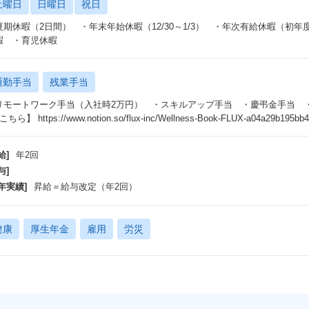
土曜日
日曜日
祝日
夏期休暇（2日間） ・年末年始休暇（12/30～1/3） ・年次有給休暇（初
暇 ・育児休暇
通勤手当
残業手当
リモートワーク手当（入社時2万円） ・スキルアップ手当 ・慶弔金手当 ・リファ
ちら】 https://www.notion.so/flux-inc/Wellness-Book-FLUX-a04a29b195bb
給]
年2回
与]
年実績]
昇給＝給与改定（年2回）
健康
厚生年金
雇用
労災