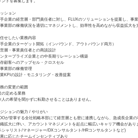
メントを募集します。
ミッション
 大手企業の経営層・部門責任者に対し、FLUXのソリューションを提案し、事
 各事業部の稼働状況を適切にマネジメントし、効率性を高めながら収益拡大を
お任せしたい業務内容
 大手企業のターゲット開拓（インバウンド、アウトバウンド両方）
 経営層・事業責任者との商談設計
 エンタープライズ企業との中長期リレーション構築
 既存顧客へのアップセル・クロスセル
 各事業部の稼働管理
 営業KPIの設計・モニタリング・改善提案
業務の変更の範囲
社の定める業務
本人の希望を聞かずに転勤させることはありません。
ポジションの魅力 / やりがい
 COOが管掌する全社戦略本部にて経営層とも密に連携しながら、急成長企業
 組織拡大に伴い、アカウントマネジメントを起点に幅広いキャリア機会がありま
ペシャリスト/マネージャー/DXコンサルタント/HRコンサルタントなど)
 成果に応じたチームインセンティブあり