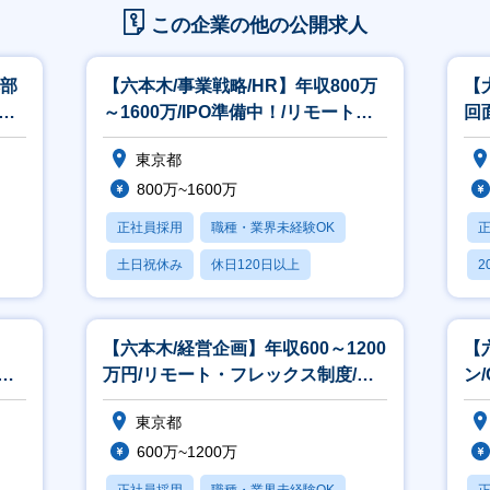
この企業の他の公開求人
本部
【六本木/事業戦略/HR】年収800万
【
万/
～1600万/IPO準備中！/リモート・
回
フレックス制度あり
ト
東京都
800万~1600万
正社員採用
職種・業界未経験OK
土日祝休み
休日120日以上
2
転勤なし
休
【六本木/経営企画】年収600～1200
【
/リ
万円/リモート・フレックス制度/土
ン/
日祝休み
モ
東京都
600万~1200万