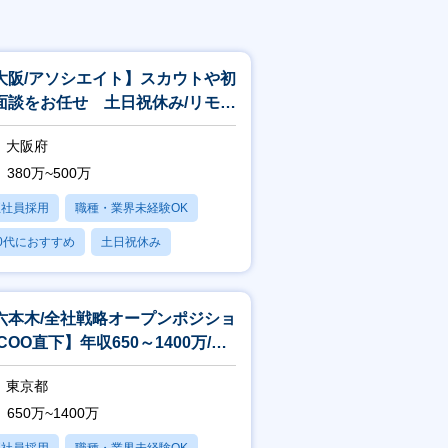
大阪/アソシエイト】スカウトや初
面談をお任せ 土日祝休み/リモー
相談可/残業平均20h
大阪府
380万~500万
正社員採用
職種・業界未経験OK
0代におすすめ
土日祝休み
日120日以上
六本木/全社戦略オープンポジショ
COO直下】年収650～1400万/リ
ート・フレックス制度
東京都
650万~1400万