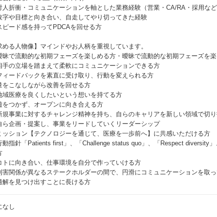
対人折衝・コミュニケーションを軸とした業務経験（営業・CA/RA・採用な
数字や目標と向き合い、自走してやり切ってきた経験
スピード感を持ってPDCAを回せる方
求める人物像】マインドやお人柄を重視しています。
曖昧で流動的な初期フェーズを楽しめる方・曖昧で流動的な初期フェーズを楽
相手の立場を踏まえて柔軟にコミュニケーションできる方
フィードバックを素直に受け取り、行動を変えられる方
量をこなしながら改善を回せる方
地域医療を良くしたいという想いを持てる方
嘘をつかず、オープンに向き合える方
新規事業に対するチャレンジ精神を持ち、自らのキャリアを新しい領域で切り
自ら企画・提案し、事業をリードしていくリーダーシップ
ミッション【テクノロジーを通じて、医療を一歩前へ】に共感いただける方
動指針「Patients first」、「Challenge status quo」、「Respect diver
方
コトに向き合い、仕事環境を自分で作っていける方
利害関係が異なるステークホルダーの間で、円滑にコミュニケーションを取っ
適解を見つけ出すことに長ける方
になし