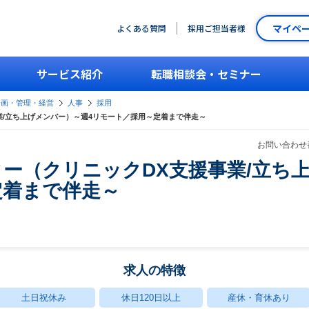
マイペ
よくある質問
採用ご担当者様
サービス紹介
転職相談会・セミナー
企画・管理・経営
人事
採用
業/立ち上げメンバー）～週4リモート／採用～定着まで伴走～
お問い合わせ番
ー（クリニックDX支援事業/立ち
定着まで伴走～
求人の特徴
土日祝休み
休日120日以上
産休・育休あり