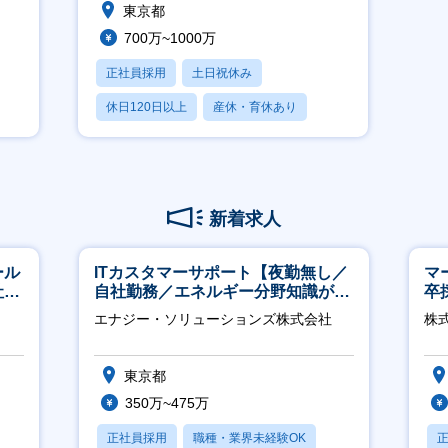
東京都
700万~1000万
正社員採用
土日祝休み
休日120日以上
産休・育休あり
月残業20時間以内
新着求人
ール
ITカスタマーサポート【夜勤無し／
マ
社サ
自社勤務／エネルギー分野知識が身
卒
につきます】
ー
エナジー・ソリューションズ株式会社
株
実
東京都
350万~475万
正社員採用
職種・業界未経験OK