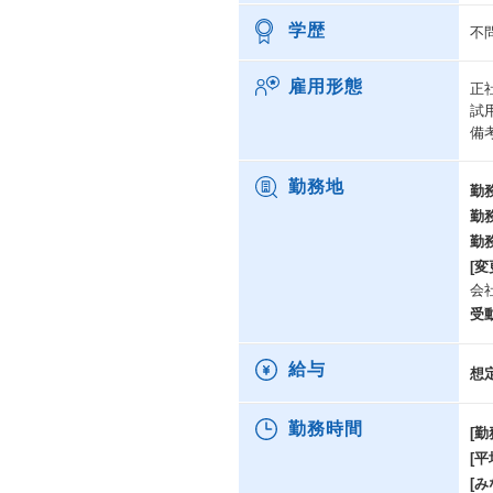
学歴
不
雇用形態
正
試
備
勤務地
勤
勤
勤
[変
会
受
給与
想
勤務時間
[勤
[
[み