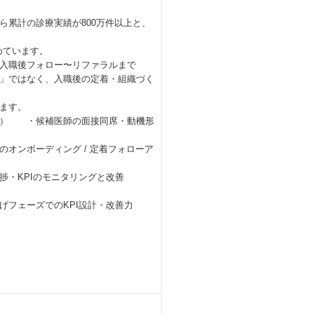
累計の診療実績が800万件以上と、
めています。
入職後フォロー〜リファラルまで
」ではなく、入職後の定着・組織づく
ます。
務） ・候補医師の面接同席・動機形
ディング / 定着フォローア
PIのモニタリングと改善
ーズでのKPI設計・改善力