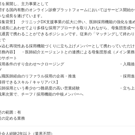
業を展開し、主力事業として
開する国内有数のオンライン診療プラットフォームにおいてはサービス開始から
きな成長を遂げています。
募集背景】 クリニックDX支援事業の拡大に伴い、医師採用機能の強化を進
業成長にあわせてより多様な採用アプローチを取り入れながら、母集団形成〜
気通貫で携わることができるポジションです。従来の「マッチングして終わり
まで
み込む再現性ある採用機能づくりに立ち上げメンバーとして携わっていただけ
業務内容】 ・医師紹介エージェントとの連携による母集団形成（メイン業
のサポート
採用条件のすり合わせ〜クロージング ・入職後のオンボー
プ
入職医師経由のリファラル採用の企画・推進 ・採用進捗・K
獲得できるスキル / キャリアパス】
医師採用という希少かつ難易度の高い営業経験 ・立ち上げフェ
成果次第で、チーフ / 採用機能の中核メンバーへ
更の範囲：有
社の定める業務
社会人経験2年以上（業界不問）