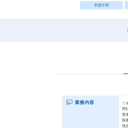
学歴不問
業務内容
◇
同
患
医
現