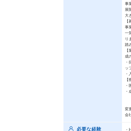
事
展
大
【
事
一
り
踏
【
成
・
ッ
・
【
・
・
変
会
必要な経験
・