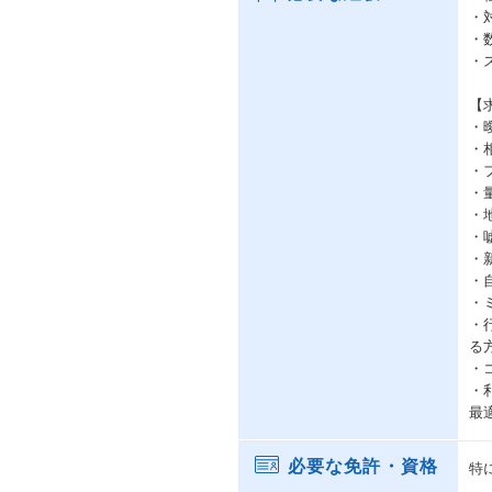
・
・
・
【
・
・
・
・
・
・
・
・
・
・行
る
・
・
最
必要な免許・資格
特