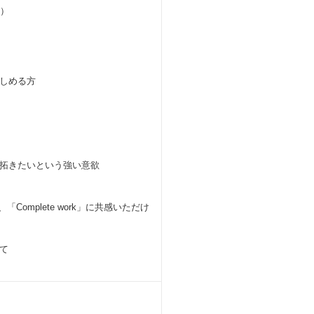
ど）
しめる方
拓きたいという強い意欲
sity」、「Complete work」に共感いただけ
て