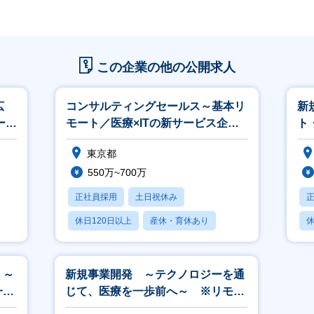
この企業の他の公開求人
広
コンサルティングセールス～基本リ
新
ー
モート／医療×ITの新サービス企
ト
画・提案・導入支援／新規開拓なし
東京都
～
550万~700万
正社員採用
土日祝休み
休日120日以上
産休・育休あり
休
月残業20時間以内
月
 ～
新規事業開発 ～テクノロジーを通
一歩
じて、医療を一歩前へ～ ※リモー
制度
ト・フレックス制度あり