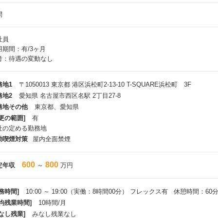
問
社員
用期間：有/3ヶ月
考：待遇の変動なし
務地1
〒1050013 東京都 港区浜松町2-13-10 T-SQUARE浜松町 3F
務地2
愛知県 名古屋市西区名駅 2丁目27-8
務地その他
東京都、愛知県
更の範囲]
有
社の定める勤務地
動喫煙対策
屋内全面禁煙
600
800
定年収
～
万円
務時間]
10:00 ～ 19:00（実働：8時間00分） フレックス有 休憩時間：60
平均残業時間]
10時間/月
なし残業]
みなし残業なし