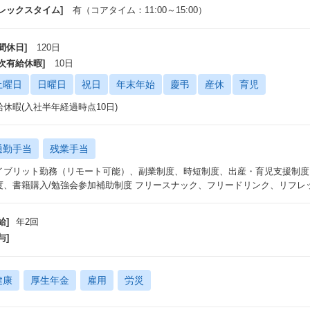
フレックスタイム]
有（コアタイム：11:00～15:00）
間休日]
120日
年次有給休暇]
10日
土曜日
日曜日
祝日
年末年始
慶弔
産休
育児
給休暇(入社半年経過時点10日)
通勤手当
残業手当
イブリット勤務（リモート可能）、副業制度、時短制度、出産・育児支援制度
度、書籍購入/勉強会参加補助制度 フリースナック、フリードリンク、リフレ
給]
年2回
与]
健康
厚生年金
雇用
労災