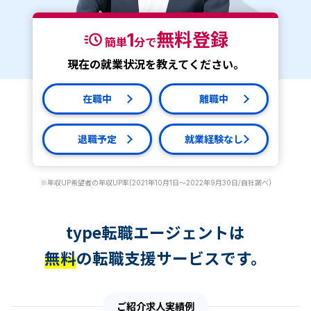
1
無料登録
簡単
分で
現在の就業状況を教えてください。
在職中
離職中
退職予定
就業経験なし
※年収UP希望者の年収UP率(2021年10月1日～2022年9月30日/自社調べ)
type転職エージェントは
無料
の転職支援サービスです。
ご紹介求人実績例