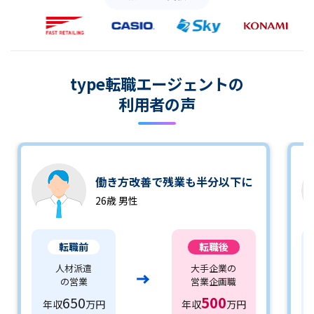
type転職エージェントの
利用者の声
働き方改善で残業も半分以下に
26歳 男性
転職前
転職後
人材派遣
大手企業の
の営業
営業企画職
650
500
年収
万円
年収
万円