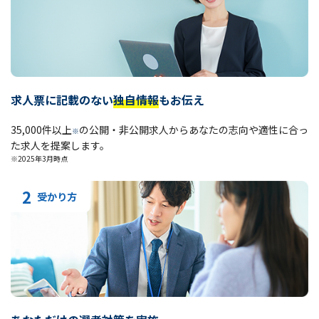
求人票に記載のない
独自情報
もお伝え
35,000件以上
の公開・非公開求人からあなたの志向や適性に合っ
※
た求人を提案します。
※2025年3月時点
2
受かり方