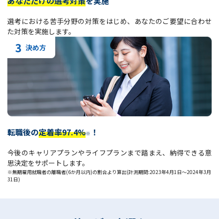
あなただけの選考対策
を実施
選考における苦手分野の対策をはじめ、あなたのご要望に合わせ
た対策を実施します。
3
決め方
転職後の
定着率97.4%
！
※
今後のキャリアプランやライフプランまで踏まえ、納得できる意
思決定をサポートします。
※無期雇用就職者の離職者(6か月以内)の割合より算出(計測期間:2023年4月1日～2024年3月
31日)