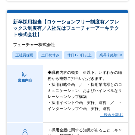
新卒採用担当【ロケーションフリー制度有／フレ
ックス制度有／入社先はフューチャーアーキテク
ト株式会社】
フューチャー株式会社
正社員採用
土日祝休み
休日120日以上
業界未経験OK
産
◆職務内容の概要 ※以下、いずれかの職
務から複数ご担当いただきます。
業務内容
・採用戦略企画 ／ ・採用業者様とのコ
ミュニケーション、およびハイレベルなリ
レーションシップ構築
・採用イベント企画、実行、運営 ／ ・
インターンシップ企画、実行、運営
…続きを読む
・採用全般に関する知識があること（キャ