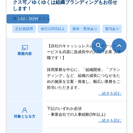
クス可／ゆくゆくは組織ブランディングもお任せ
します！
株式会社ユニエイム
1-50 / 262件
正社員採用
休日120日以上
産休・育休あり
賞与あり
転
【自社のキャッシュレスレジやチケットサ
ービスを武器に急成長中の人気IT企業 人事
業務内容
職です！】
採用業務を中心に、「組織開発」「ブラン
ディング」など、組織の成長につながるた
めの施策を立案・推進し、幅広い業務をご
担当いただきます。
…続きを読む
下記のいずれか必須
・事業会社での人事経験(3年以上)
対象となる方
…続きを読む