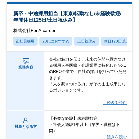
新卒・中途採用担当【東京/転勤なし/未経験歓迎/
年間休日125日/土日祝休み】
株式会社For A-career
正社員採用
20代におすすめ
土日祝休み
休日120日以上
会社の魅力を伝え、未来の仲間を惹きつけ
る採用人事医療・介護業界に特化したNo.1
業務内容
のRPO企業で、自社の採用を担っていただ
きます。
「人を惹きつける力」がそのまま成果にな
るポジションです。
…続きを読む
【必要な経験】未経験歓迎
・社会人経験1年以上（業界・職種は不
対象となる方
問）
…続きを読む