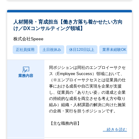
人材開発・育成担当【働き方落ち着かせたい方向
け／DXコンサルティング領域】
株式会社Speee
正社員採用
土日祝休み
休日120日以上
業界未経験OK
産
同ポジションは同社のエンプロイーサクセ
ス（Employee Success）領域において、
業務内容
（※エンプロイーサクセスとは従業員の仕
事における成長や自己実現を企業が支援
し、従業員の「ありたい姿」の達成と企業
の持続的な成長を両立させる考え方や取り
組み）組織・人材課題の解決に向けた施策
の企画・実行を担うポジションです。
【主な職務内容】
…続きを読む