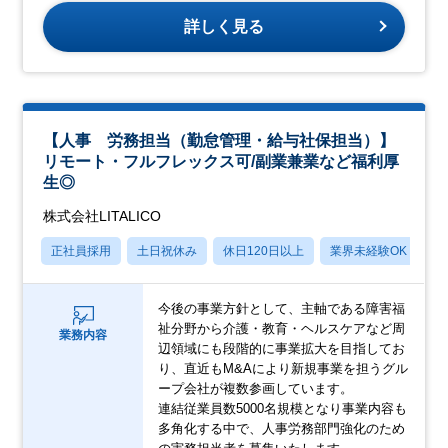
詳しく見る
【人事 労務担当（勤怠管理・給与社保担当）】
リモート・フルフレックス可/副業兼業など福利厚
生◎
株式会社LITALICO
正社員採用
土日祝休み
休日120日以上
業界未経験OK
産
今後の事業方針として、主軸である障害福
祉分野から介護・教育・ヘルスケアなど周
業務内容
辺領域にも段階的に事業拡大を目指してお
り、直近もM&Aにより新規事業を担うグル
ープ会社が複数参画しています。
連結従業員数5000名規模となり事業内容も
多角化する中で、人事労務部門強化のため