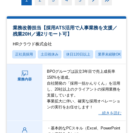
業務改善担当【採用ATS活用で人事業務を支援／
残業20H／週2リモート可】
HRクラウド株式会社
正社員採用
土日祝休み
休日120日以上
業界未経験OK
産
BPOグループは設立3年目で売上成長率
150%を達成。
業務内容
自社開発の「採用一括かんりくん」を活用
し、20社以上のクライアントの採用業務を
支援しています。
事業拡大に伴い、確実な採用オペレーショ
ンの実行をお任せします！
…続きを読む
・基本的なPCスキル（Excel、PowerPoint