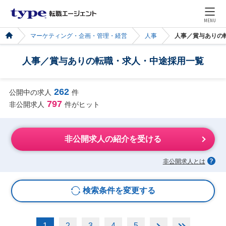
MENU
マーケティング・企画・管理・経営
人事
人事／賞与ありの
人事／賞与ありの転職・求人・中途採用一覧
262
公開中の求人
件
797
非公開求人
件がヒット
非公開求人の紹介を受ける
非公開求人とは
検索条件を変更する
1
2
3
4
5