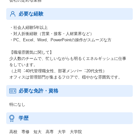
会社の定める業務
必要な経験
・社会人経験5年以上
・対人折衝経験（営業・接客・人材業界など）
・PC、Excel、Word、PowerPointの操作がスムーズな⽅
【職場雰囲気に関して】
少人数のチームで、忙しいながらも明るくエネルギッシュに仕事
をしています。
（上司︓40代管理職⼥性、部署メンバー︓20代⼥性）
オフィスは管理部門が集まるフロアで、穏やかな雰囲気です。
必要な免許・資格
特になし
学歴
高校 専修 短大 高専 大学 大学院