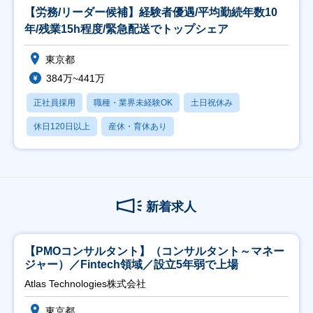
【労務/リーダー候補】経験者優遇/平均勤続年数10
年/残業15h程度/緊急配送でトップシェア
東京都
384万~441万
正社員採用
職種・業界未経験OK
土日祝休み
休日120日以上
産休・育休あり
新着求人
【PMOコンサルタント】（コンサルタント～マネー
ジャー）／Fintech領域／設立5年弱で上場
Atlas Technologies株式会社
東京都