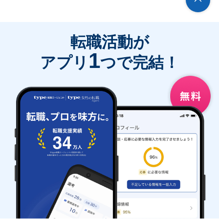
転職活動が
1
アプリ
つで完結！