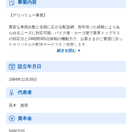
事業内容
【デリバリュー事業】
豊富な車両台数と全国に広がる配送網、長年培った経験によりあ
らゆるニーズに対応可能。バイク便・カーゴ便で業界トップラス
の対応力と24時間365日体制の機動力で、お客さまのご要望に沿っ
たオリジナルの配送サービスをご提案します。
【ライフサイエンスイノベーション事業部】
設立年月日
特別な教育を受けたメディカル輸送の専任チームにより、徹底し
た品質管理と日本全国をカバーする輸送ネットワークを強みに、
1984年11月28日
温度管理をはじめとする高レベル、特殊な取り扱いが必要な生体
試料・細胞・治験薬などの輸送サービスを提供しています。
法人のお客様を対象とした海外発送代行も行っております。
代表者
【BPOサービス】
髙木 惠理
企業内の物流管理や事務作業など、お客様のビジネスプロセスの
資本金
一部をアウトソーシングしていただくことで、ビジネスの効率
化・経営資源の有効活用に貢献しています。
5000万円