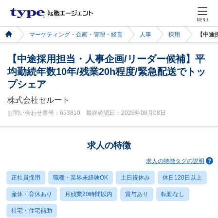
MENU
マーケティング・企画・管理・経営
人事
採用
【中途
【中途採用担当・人事企画/リーダー候補】平
均勤続年数10年/残業20h程度/緊急配送でトッ
プシェア
株式会社セルート
お問い合わせ番号：653810 最終確認日：2026年08月08日
求人の特徴
求人の特徴タグの説明
正社員採用
職種・業界未経験OK
土日祝休み
休日120日以上
産休・育休あり
月残業20時間以内
賞与あり
転勤なし
社宅・住宅補助