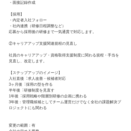
・面接記録作成
【採用】
・内定者入社フォロー
・社内連携（研修日程調整など）
応募から採用後の研修まで一気通貫で対応します。
②キャリアアップ⽀援関連規程の⾒直し
社員のキャリアアップ・資格取得⽀援制度に関わる規程・⼿当を
⾒直し、改定します。
【ステップアップのイメージ】
入社直後︓求人改善・候補者対応
3ヶ⽉後︓採用の型を作る
半年後︓研修制度を⾒直す
1年後︓採用戦略や階層別研修の企画に携わる
3年後：管理職候補としてチーム運営だけでなく全社の課題解決プ
ロジェクトにも関わる
変更の範囲：有