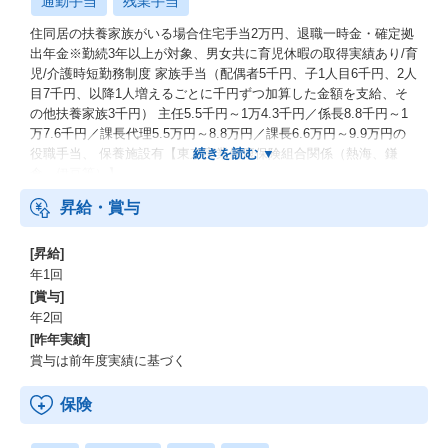
通勤手当
残業手当
住同居の扶養家族がいる場合住宅手当2万円、退職一時金・確定拠
出年金※勤続3年以上が対象、男女共に育児休暇の取得実績あり/育
児/介護時短勤務制度 家族手当（配偶者5千円、子1人目6千円、2人
目7千円、以降1人増えるごとに千円ずつ加算した金額を支給、そ
の他扶養家族3千円） 主任5.5千円～1万4.3千円／係長8.8千円～1
万7.6千円／課長代理5.5万円～8.8万円／課長6.6万円～9.9万円の
役職手当、 保養施設有【東京実業健康保険組合関係（熱海、鎌
倉、伊豆等）】
昇給・賞与
[昇給]
年1回
[賞与]
年2回
[昨年実績]
賞与は前年度実績に基づく
保険