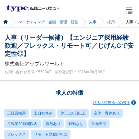
MENU
マーケティング・企画・管理・経営
人事
採用
人事（
人事（リーダー候補）【エンジニア採用経験
歓迎／フレックス・リモート可／じげんGで安
定性◎】
株式会社アップルワールド
お問い合わせ番号：558847 最終確認日：2026年08月09日
求人の特徴
求人の特徴タグの説明
正社員採用
土日祝休み
休日120日以上
産休・育休あり
月残業20時間以内
賞与あり
転勤なし
学歴不問
フレックス
リモート勤務応相談