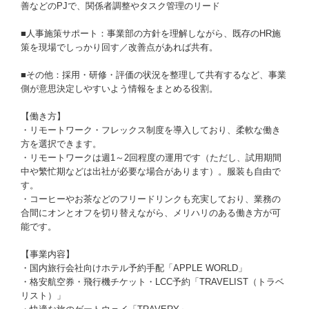
善などのPJで、関係者調整やタスク管理のリード
■人事施策サポート：事業部の方針を理解しながら、既存のHR施
策を現場でしっかり回す／改善点があれば共有。
■その他：採用・研修・評価の状況を整理して共有するなど、事業
側が意思決定しやすいよう情報をまとめる役割。
【働き方】
・リモートワーク・フレックス制度を導入しており、柔軟な働き
方を選択できます。
・リモートワークは週1～2回程度の運用です（ただし、試用期間
中や繁忙期などは出社が必要な場合があります）。服装も自由で
す。
・コーヒーやお茶などのフリードリンクも充実しており、業務の
合間にオンとオフを切り替えながら、メリハリのある働き方が可
能です。
【事業内容】
・国内旅行会社向けホテル予約手配「APPLE WORLD」
・格安航空券・飛行機チケット・LCC予約「TRAVELIST（トラベ
リスト）」