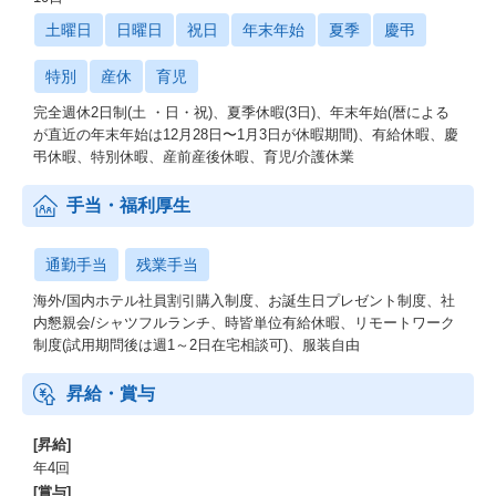
土曜日
日曜日
祝日
年末年始
夏季
慶弔
特別
産休
育児
完全週休2日制(土 ・日・祝)、夏季休暇(3日)、年末年始(暦による
が直近の年末年始は12月28日〜1月3日が休暇期間)、有給休暇、慶
弔休暇、特別休暇、産前産後休暇、育児/介護休業
手当・福利厚生
通勤手当
残業手当
海外/国内ホテル社員割引購入制度、お誕生日プレゼント制度、社
内懇親会/シャツフルランチ、時皆単位有給休暇、リモートワーク
制度(試用期問後は週1～2日在宅相談可)、服装自由
昇給・賞与
[昇給]
年4回
[賞与]