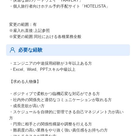
・快適な旅のゲートウェイ「TRAVERY」
・個人旅行者向けホテル予約手配サイト「HOTELISTA」
変更の範囲：有
※雇入れ直後:上記参照
※変更の範囲:同社における各種業務全般
必要な経験
・エンジニアの中途採用経験が３年以上ある方
・Excel、Word、PPTスキル中級以上
【求める人物像】
・ポジティブで柔軟かつ臨機応変な対応ができる方
・社内外の関係先と適切なコミュニケーションが取れる方
・成長意欲が高い方
・スケジュールを自律的に管理できる自己マネジメント力が高い
方
・円滑に相手との関係性構築や調整を行える方
・難易度の高い業務をやり抜く強い責任感をお持ちの方