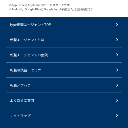
※App StoreはApple Inc.のサービスマークです。
※Android、Google PlayはGoogle Inc.の商標または登録商標です。
type転職エージェントTOP
転職エージェントとは
転職エージェントの面談
転職相談会・セミナー
転職ノウハウ
よくあるご質問
サイトマップ