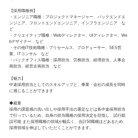
【採用職種例】
・エンジニア職種：プロジェクトマネージャー、バックエンドエ
ンジニア、フロントエンドエンジニア、インフラエンジニア な
ど
・クリエイティブ職種：Webディレクター、UIディレクター、We
bデザイナー など
・その他IT技術職種：プリセールス、プロデューサー、SES営
業、ITコンサル など
・バックオフィス職種：採用担当、労務担当、経理担当、人事企
画担当、経営企画担当 など
【魅力】
中途採用担当としてのスキルアップと、事業・会社の成長を同時
に感じることができます
◆裁量
採用の課題感の洗い出しや採用手法の選定などは各中途採用担当
で行っているため、自身の担当職種の採用決定を目指し、試行錯
誤可能 また採用職種の領域が幅広く、合計50職種ほどあるため、
採用領域を伸ばしていただくことができます。