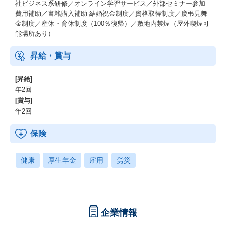
社ビジネス系研修／オンライン学習サービス／外部セミナー参加
費用補助／書籍購入補助 結婚祝金制度／資格取得制度／慶弔見舞
金制度／産休・育休制度（100％復帰）／敷地内禁煙（屋外喫煙可
能場所あり）
昇給・賞与
[昇給]
年2回
[賞与]
年2回
保険
健康
厚生年金
雇用
労災
企業情報