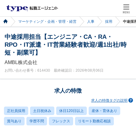
MENU
マーケティング・企画・管理・経営
人事
採用
中途採用
中途採用担当【エンジニア・CA・RA・
RPO・IT派遣・IT営業経験者歓迎/週1出社/時
短・副業可】
AMBL株式会社
お問い合わせ番号：614430 最終確認日：2026年08月06日
求人の特徴
求人の特徴タグの説明
正社員採用
土日祝休み
休日120日以上
産休・育休あり
賞与あり
学歴不問
フレックス
リモート勤務応相談