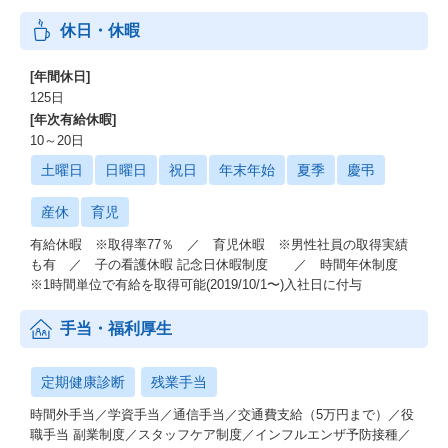
休日・休暇
[年間休日]
125日
[年次有給休暇]
10～20日
土曜日
日曜日
祝日
年末年始
夏季
慶弔
産休
育児
有給休暇 ※取得率77％ ／ 育児休暇 ※男性社員の取得実績
も有 ／ 子の看護休暇 記念日休暇制度 ／ 時間年休制度
※1時間単位で有給を取得可能(2019/10/1〜)入社日に付与
手当・福利厚生
定期健康診断
残業手当
時間外手当／学資手当／通信手当／交通費支給（5万円まで）／役
職手当 副業制度／スタッフケア制度／インフルエンザ予防接種／