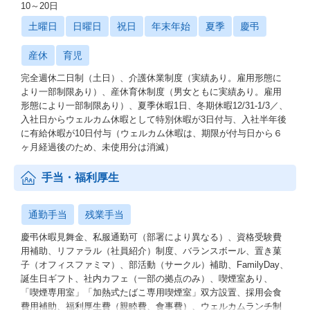
10～20日
土曜日
日曜日
祝日
年末年始
夏季
慶弔
産休
育児
完全週休二日制（土日）、介護休業制度（実績あり。雇用形態に
より一部制限あり）、産休育休制度（男女ともに実績あり。雇用
形態により一部制限あり）、夏季休暇1日、冬期休暇12/31-1/3／、
入社日からウェルカム休暇として特別休暇が3日付与、入社半年後
に有給休暇が10日付与（ウェルカム休暇は、期限が付与日から６
ヶ月経過後のため、未使用分は消滅）
手当・福利厚生
通勤手当
残業手当
慶弔休暇見舞金、私服通勤可（部署により異なる）、資格受験費
用補助、リファラル（社員紹介）制度、バランスボール、置き菓
子（オフィスファミマ）、部活動（サークル）補助、FamilyDay、
誕生日ギフト、社内カフェ（一部の拠点のみ）、喫煙室あり、
「喫煙専用室」「加熱式たばこ専用喫煙室」双方設置、採用会食
費用補助、福利厚生費（親睦費、食事費）、ウェルカムランチ制