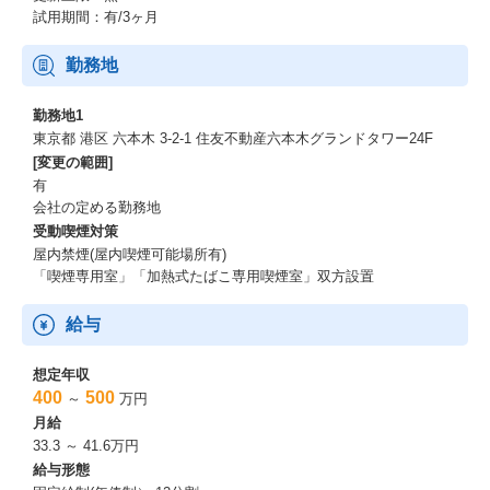
試用期間：有/3ヶ月
勤務地
勤務地1
東京都 港区 六本木 3-2-1 住友不動産六本木グランドタワー24F
[変更の範囲]
有
会社の定める勤務地
受動喫煙対策
屋内禁煙(屋内喫煙可能場所有)
「喫煙専用室」「加熱式たばこ専用喫煙室」双方設置
給与
想定年収
400
500
～
万円
月給
33.3 ～ 41.6万円
給与形態