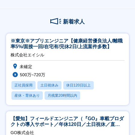
新着求人
※東京※アプリエンジニア【健康経営優良法人/離職
率5%/面接一回/在宅有/完休2日/上流案件多数】
株式会社エイシル
未確定
500万~720万
正社員採用
土日祝休み
休日120日以上
産休・育休あり
月残業20時間以内
【愛知】フィールドエンジニア（『GO』車載プロダ
クトの導入サポート／年休120日／土日祝休／直行
直帰
GO株式会社