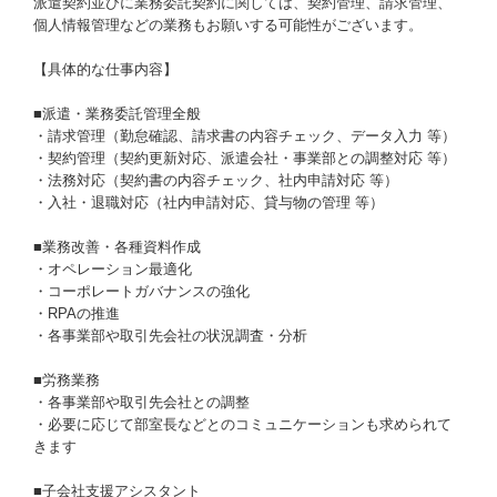
派遣契約並びに業務委託契約に関しては、契約管理、請求管理、
個人情報管理などの業務もお願いする可能性がございます。
【具体的な仕事内容】
■派遣・業務委託管理全般
・請求管理（勤怠確認、請求書の内容チェック、データ入力 等）
・契約管理（契約更新対応、派遣会社・事業部との調整対応 等）
・法務対応（契約書の内容チェック、社内申請対応 等）
・入社・退職対応（社内申請対応、貸与物の管理 等）
■業務改善・各種資料作成
・オペレーション最適化
・コーポレートガバナンスの強化
・RPAの推進
・各事業部や取引先会社の状況調査・分析
■労務業務
・各事業部や取引先会社との調整
・必要に応じて部室長などとのコミュニケーションも求められて
きます
■子会社支援アシスタント