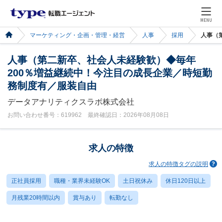
MENU
マーケティング・企画・管理・経営
人事
採用
人事（
人事（第二新卒、社会人未経験歓）◆毎年
200％増益継続中！今注目の成長企業／時短勤
務制度有／服装自由
データアナリティクスラボ株式会社
お問い合わせ番号：619962 最終確認日：2026年08月08日
求人の特徴
求人の特徴タグの説明
正社員採用
職種・業界未経験OK
土日祝休み
休日120日以上
月残業20時間以内
賞与あり
転勤なし