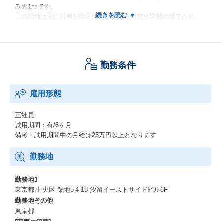
みの1つです。
この活動は主に社員が自主的に参加する研究や学習の場であり、
会社が提供するテーマや助成金を活用して、新しい技術や知識の
習得を目指します。
１、具体的な活動
勤務条件
社員の興味や関心のある分野に基づき、テーマを設定して活動が
できる。これにより、業務外でも好奇心や専門知識を伸ばすこと
が可能
雇用形態
２、学びと共有
ラボ活動で得た知識や成果は、ほかの社員と共有され、会社全体
正社員
でのスキル向上に寄与する。これが共同文化の醸成につながる。
試用期間：有/6ヶ月
備考：試用期間中の月給は25万円以上となります
３、支援が充実
研究や学習をする際にいつ様な予算やツールが会社から提供され
勤務地
る場合もあり、影響面でのバックアップが充実している。
勤務地1
仕事のポイント
東京都 中央区 築地5-4-18 汐留イーストサイドビル6F
勤務地その他
この仕事はとにかく“会ってみること”を繰り返します。時には応募
東京都
が多く迷う状況もありますが、社風や業務への適性などを考慮し