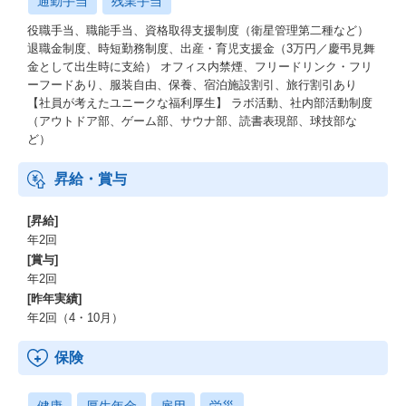
通勤手当
残業手当
役職手当、職能手当、資格取得支援制度（衛星管理第二種など）
退職金制度、時短勤務制度、出産・育児支援金（3万円／慶弔見舞
金として出生時に支給） オフィス内禁煙、フリードリンク・フリ
ーフードあり、服装自由、保養、宿泊施設割引、旅行割引あり
【社員が考えたユニークな福利厚生】 ラボ活動、社内部活動制度
（アウトドア部、ゲーム部、サウナ部、読書表現部、球技部な
ど）
昇給・賞与
[昇給]
年2回
[賞与]
年2回
[昨年実績]
年2回（4・10月）
保険