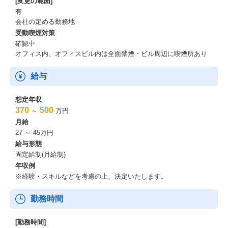
[変更の範囲]
て冷静に決断することが重要です。
有
また、当社の人事採用担当は、数字を意識し業務を進めることも
会社の定める勤務地
特徴。採用数こそが会社を育てる唯一かつ第一の要となるため、
受動喫煙対策
たくさんの人に会い、会えるよう日々試行錯誤を繰り返します。
確認中
オフィス内、オフィスビル内は全面禁煙・ビル周辺に喫煙所あり
【大きな裁量のもとで活躍】
最終的な採用可否などの決定を行うのは、同じ人事として働く取
給与
締役及び人事部役職者。
実際に面接をし「この人なら！」と思って選んだ方が、最終面接
想定年収
でも上層部に認められ、入社後に成長して一人前になる姿を見る
370
500
～
万円
と大きなやりがいを実感できます♪
月給
27 ～ 45万円
給与形態
固定給制(月給制)
年収例
※経験・スキルなどを考慮の上、決定いたします。
勤務時間
[勤務時間]