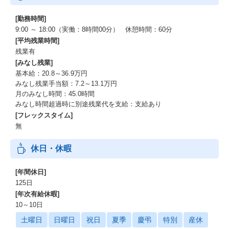
や「フィットネス手当」
[勤務時間]
などを取りいれております。
9:00 ～ 18:00（実働：8時間00分） 休憩時間：60分
[平均残業時間]
残業有
[みなし残業]
基本給：20.8～36.9万円
みなし残業手当額：7.2～13.1万円
月のみなし時間：45.0時間
みなし時間超過時に別途残業代を支給：支給あり
[フレックスタイム]
無
休日・休暇
[年間休日]
125日
[年次有給休暇]
10～10日
土曜日
日曜日
祝日
夏季
慶弔
特別
産休