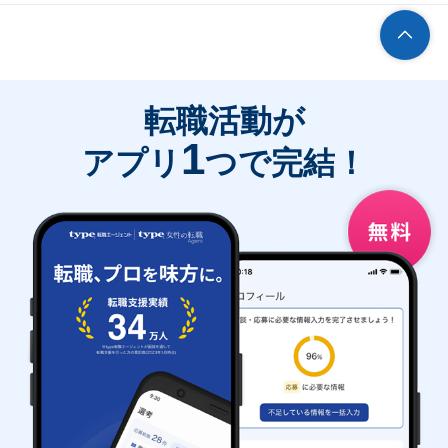
転職活動が
1
アプリ
つで完結！