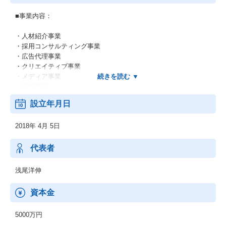
■事業内容：
・人材紹介事業
・採用コンサルティング事業
・広告代理事業
・クリエイティブ事業
・メディア事業
・福祉事業
・DX事業
設立年月日
■組織風土：
2018年 4月 5日
若手主体（特に20代が中心）の組織で、スピード感を重視した文
化が根付いています。
年齢や経験に関係なく主体性・挑戦意欲を評価し、実績と人間性
代表者
次第で若くしてリーダーや責任ある役割を任される機会が多いで
す。
浅尾洋伸
また、失敗を恐れずリスクを取る姿勢を尊重し、社内異動・昇進
テスト・新規事業コンペなど多様なキャリアパスを設け、
資本金
社員の成長機会を積極的に提供しています。
教育面では外部講師や社内メンター制度など、若手の成長支援プ
5000万円
ログラムが充実している一方、