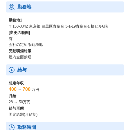
年次や役職に関係なく意見を出し合い、新規事業や拠点立ち上げ
勤務地
にも抜擢される一方で、全社総会や社内交流会、社長メシなどの
イベントも多く、メリハリをつけて本気で仕事を楽しむ人が多い
勤務地1
組織です。
〒153-0042 東京都 目黒区青葉台 3-1-19青葉台石橋ビル6階
[変更の範囲]
給与・待遇
有
会社の定める勤務地
月給制＋業績連動。
受動喫煙対策
昇給年2回（査定あり）。
屋内全面禁煙
家賃補助対象エリアに居住の場合は月3万円の手当あり。
給与
原則土日祝休み
・各種社会保険完備
想定年収
・固定残業制を採用し、超過分は別途支給
400
700
～
万円
／代休取得ルールを整備しています。
月給
28 ～ 50万円
入社から1年で月給が10万アップした方もいます。
給与形態
固定給制(月給制)
また、最近では
「結婚祝い金」
勤務時間
「出産祝い金」