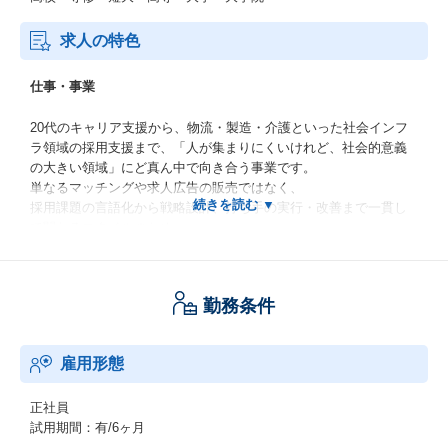
求人の特色
仕事・事業
20代のキャリア支援から、物流・製造・介護といった社会インフ
ラ領域の採用支援まで、「人が集まりにくいけれど、社会的意義
の大きい領域」にど真ん中で向き合う事業です。
単なるマッチングや求人広告の販売ではなく、
採用課題の言語化から戦略設計、打ち手の実行・改善まで一貫し
て関わるスタイルのため、
「目の前の1件をこなす仕事」ではなく
「人と企業の未来に残る仕組みや成果をつくる仕事」ができる環
境です。
勤務条件
働く人・社風
雇用形態
社員の9割以上が20代と若手メンバーが中心で、「まずやってみ
る」「正しく挑戦する」を大事にしながらも、社内アンケートや1
正社員
on1、社内転職制度「エートラ」などを通じてキャリアやコンディ
試用期間：有/6ヶ月
ションをきちんと対話できるカルチャーです。