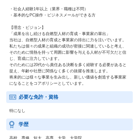
・社会人経験1年以上（業界・職種は不問）
・基本的なPC操作・ビジネスメールができる方
【理念・ビジョン】
「成果を出し続ける自燃型人材の育成・事業家の輩出」
当社は、自燃型人材の育成と事業家の排出に力を注いでいます。
私たちは個々の成果と組織の成功が密接に関連していると考え、
そのために情熱を持って周囲に影響を与える人材が不可欠だと信
じ、育成に注力しています。
そのためには20代から責任ある決断を多く経験する必要があると
捉え、年齢や社歴に関係なく多くの抜擢を推進します。
将来的には様々な事業を生み出し、新しい価値を創造する事業家
になることをコアポリシーとしています。
必要な免許・資格
特になし
学歴
高校 専修 短大 高専 大学 大学院