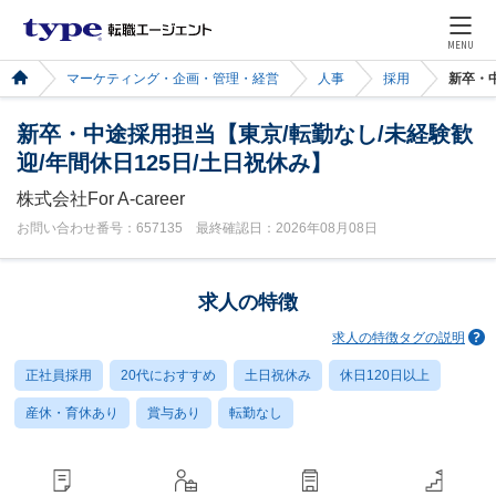
MENU
マーケティング・企画・管理・経営
人事
採用
新卒・中
新卒・中途採用担当【東京/転勤なし/未経験歓
迎/年間休日125日/土日祝休み】
株式会社For A-career
お問い合わせ番号：657135 最終確認日：2026年08月08日
求人の特徴
求人の特徴タグの説明
正社員採用
20代におすすめ
土日祝休み
休日120日以上
産休・育休あり
賞与あり
転勤なし