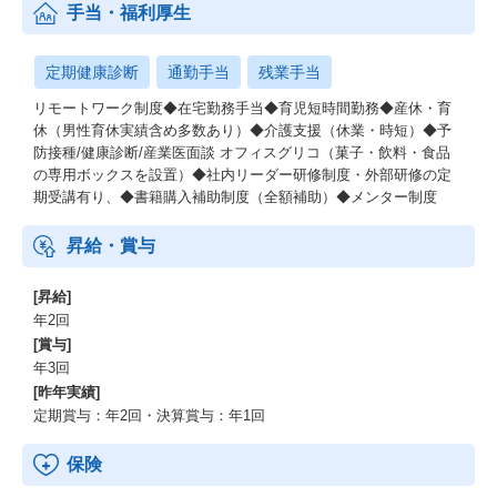
手当・福利厚生
定期健康診断
通勤手当
残業手当
リモートワーク制度◆在宅勤務手当◆育児短時間勤務◆産休・育
休（男性育休実績含め多数あり）◆介護支援（休業・時短）◆予
防接種/健康診断/産業医面談 オフィスグリコ（菓子・飲料・食品
の専用ボックスを設置）◆社内リーダー研修制度・外部研修の定
期受講有り、◆書籍購入補助制度（全額補助）◆メンター制度
昇給・賞与
[昇給]
年2回
[賞与]
年3回
[昨年実績]
定期賞与：年2回・決算賞与：年1回
保険