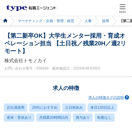
MENU
マーケティング・企画・管理・経営
人事
採用
【第二
【第二新卒OK】大学生メンター採用・育成オ
ペレーション担当 【土日祝／残業20H／週2リ
モート】
株式会社トモノカイ
お問い合わせ番号：658569 最終確認日：2026年08月09日
求人の特徴
求人の特徴タグの説明
正社員採用
20代におすすめ
土日祝休み
休日120日以上
産休・育休あり
月残業20時間以内
賞与あり
転勤なし