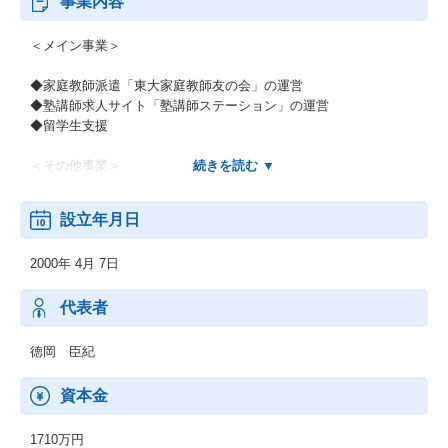
事業内容
＜メイン事業＞
◆家庭教師派遣「東大家庭教師友の会」の運営
◆塾講師求人サイト「塾講師ステーション」の運営
◆留学生支援
＜その他事業＞
◆私立学校向け大学生派遣事業
設立年月日
◆大手通信会社向け採点業務委託
◆その他教育関連事業
2000年 4月 7日
代表者
徳岡 臣紀
資本金
1710万円