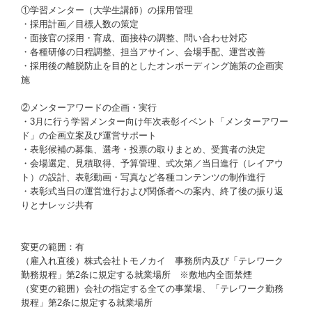
①学習メンター（大学生講師）の採用管理
・採用計画／目標人数の策定
・面接官の採用・育成、面接枠の調整、問い合わせ対応
・各種研修の日程調整、担当アサイン、会場手配、運営改善
・採用後の離脱防止を目的としたオンボーディング施策の企画実
施
②メンターアワードの企画・実行
・3月に行う学習メンター向け年次表彰イベント「メンターアワー
ド」の企画立案及び運営サポート
・表彰候補の募集、選考・投票の取りまとめ、受賞者の決定
・会場選定、見積取得、予算管理、式次第／当日進行（レイアウ
ト）の設計、表彰動画・写真など各種コンテンツの制作進行
・表彰式当日の運営進行および関係者への案内、終了後の振り返
りとナレッジ共有
変更の範囲：有
（雇入れ直後）株式会社トモノカイ 事務所内及び「テレワーク
勤務規程」第2条に規定する就業場所 ※敷地内全面禁煙
（変更の範囲）会社の指定する全ての事業場、「テレワーク勤務
規程」第2条に規定する就業場所