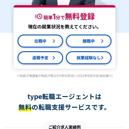
1
無料登録
簡単
分で
現在の就業状況を教えてください。
在職中
離職中
退職予定
就業経験なし
※年収UP希望者の年収UP率(2021年10月1日～2022年9月30日/自社調べ)
type転職エージェントは
無料
の転職支援サービスです。
ご紹介求人実績例