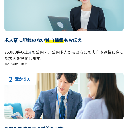
求人票に記載のない
独自情報
もお伝え
35,000件以上
の公開・非公開求人からあなたの志向や適性に合っ
※
た求人を提案します。
※2025年3月時点
2
受かり方