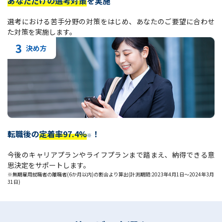
あなただけの選考対策
を実施
選考における苦手分野の対策をはじめ、あなたのご要望に合わせ
た対策を実施します。
3
決め方
転職後の
定着率97.4%
！
※
今後のキャリアプランやライフプランまで踏まえ、納得できる意
思決定をサポートします。
※無期雇用就職者の離職者(6か月以内)の割合より算出(計測期間:2023年4月1日～2024年3月
31日)