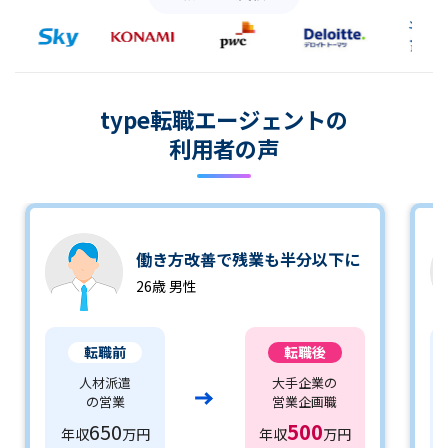
type転職エージェントの
利用者の声
働き方改善で残業も半分以下に
26歳 男性
転職前
転職後
人材派遣
大手企業の
の営業
営業企画職
650
500
年収
万円
年収
万円