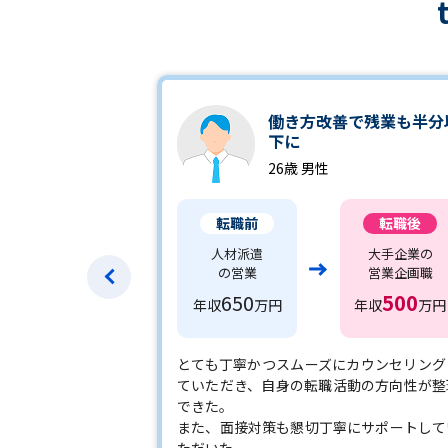
働き方改善で残業も半分
下に
26歳 男性
転職前
転職後
人材派遣
大手企業の
の営業
営業企画職
650
500
年収
万円
年収
万円
とても丁寧かつスムーズにカウンセリング
ていただき、自身の転職活動の方向性が整
できた。
また、面接対策も懇切丁寧にサポートして
ただいた。