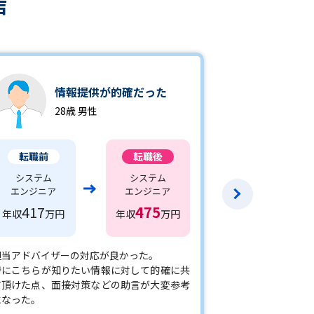
声
レ
情報提供が的確だった
任
28歳 男性
2
転職前
転職後
転職前
システム
システム
医療機器メーカ
エンジニア
エンジニア
の営業職
417
475
560
年収
万円
年収
万円
年収
万円
担当アドバイザーの対応が良かった。
アドバイザーの
特にこちらが知りたい情報に対して的確に共
があり、些細な相
有頂けた点、面接対策などの助言が大変参考
を有効活用でき
になった。
ので安心してお