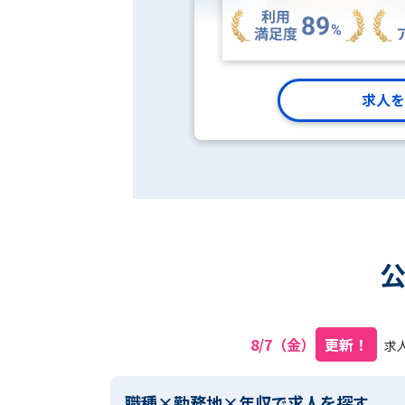
求人を
8/7（金）
更新！
求
職種×勤務地×年収で求人を探す