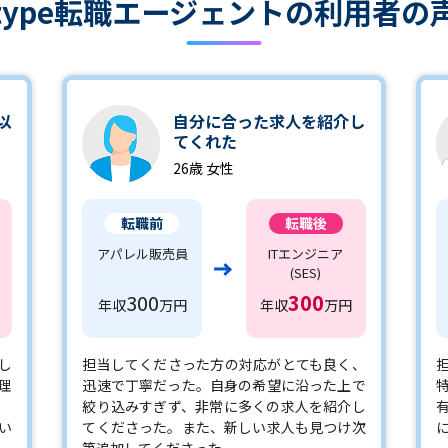
type転職エージェントの
利用者の
以
自分に合った求人を紹介し
てくれた
26歳 女性
転職前
転職後
アパレル販売員
ITエンジニア
(SES)
300
300
年収
万円
年収
万円
し
担当してくださった方の対応がとても良く、
理
迅速で丁寧だった。自身の希望に沿った上で
絞り込みすぎず、非常に多くの求人を紹介し
い
てくださった。また、新しい求人も見つけ次
第追加してくださった。