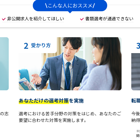
こんな人におススメ
非公開求人を紹介してほしい
書類選考が通過できない
2
受かり方
あなただけの選考対策
を実施
転
の志
選考における苦手分野の対策をはじめ、あなたのご
今
要望に合わせた対策を実施します。
納得
※
間