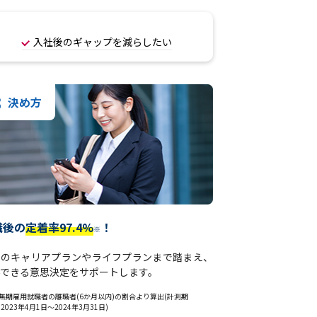
入社後のギャップを減らしたい
3
決め方
職後の
定着率97.4%
！
※
後のキャリアプランやライフプランまで踏まえ、
できる意思決定をサポートします。
無期雇用就職者の離職者(6か月以内)の割合より算出(計測期
:2023年4月1日～2024年3月31日)