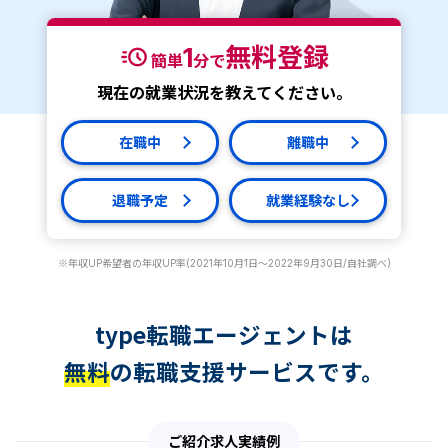
1
無料登録
簡単
分で
現在の就業状況を教えてください。
在職中
離職中
退職予定
就業経験なし
※年収UP希望者の年収UP率(2021年10月1日～2022年9月30日/自社調べ)
type転職エージェントは
無料
の転職支援サービスです。
ご紹介求人実績例