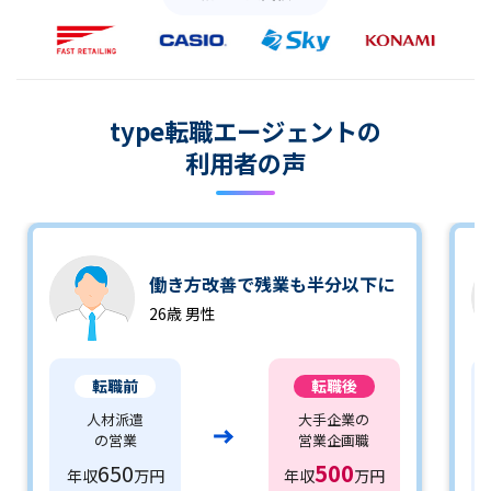
type転職エージェントの
利用者の声
働き方改善で残業も半分以下に
26歳 男性
転職前
転職後
人材派遣
大手企業の
の営業
営業企画職
650
500
年収
万円
年収
万円