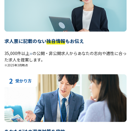
求人票に記載のない
独自情報
もお伝え
35,000件以上
の公開・非公開求人からあなたの志向や適性に合っ
※
た求人を提案します。
※2025年3月時点
2
受かり方