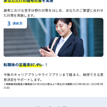
あなただけの選考対策
を実施
選考における苦手分野の対策をはじめ、あなたのご要望に合わせ
た対策を実施します。
3
決め方
転職後の
定着率97.4%
！
※
今後のキャリアプランやライフプランまで踏まえ、納得できる意
思決定をサポートします。
※無期雇用就職者の離職者(6か月以内)の割合より算出(計測期間:2023年4月1日～2024年3月
31日)