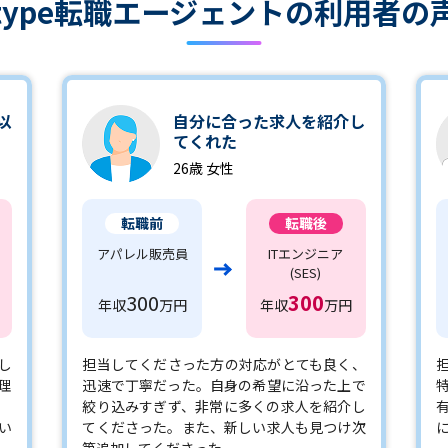
type転職エージェントの
利用者の
以
自分に合った求人を紹介し
てくれた
26歳 女性
転職前
転職後
アパレル販売員
ITエンジニア
(SES)
300
300
年収
万円
年収
万円
し
担当してくださった方の対応がとても良く、
理
迅速で丁寧だった。自身の希望に沿った上で
絞り込みすぎず、非常に多くの求人を紹介し
い
てくださった。また、新しい求人も見つけ次
第追加してくださった。