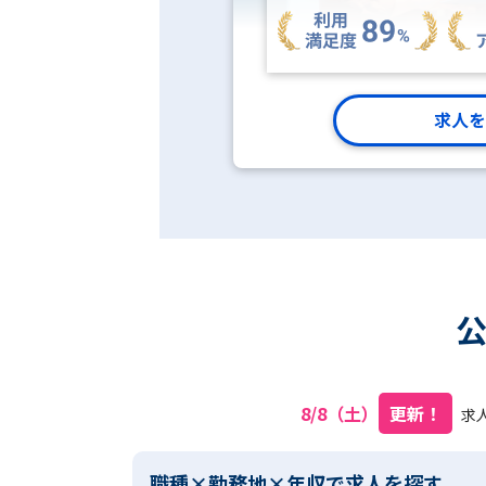
求人を
8/8（土）
更新！
求
職種×勤務地×年収で求人を探す