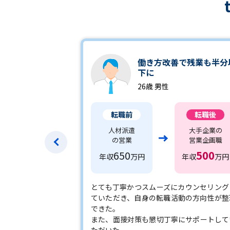
働き方改善で残業も半分
下に
26歳 男性
転職前
転職後
人材派遣
大手企業の
の営業
営業企画職
650
500
年収
万円
年収
万円
とても丁寧かつスムーズにカウンセリング
ていただき、自身の転職活動の方向性が整
できた。
また、面接対策も懇切丁寧にサポートして
ただいた。