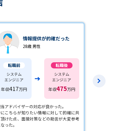
声
レ
情報提供が的確だった
任
28歳 男性
2
転職前
転職後
転職前
システム
システム
医療機器メーカ
エンジニア
エンジニア
の営業職
417
475
560
年収
万円
年収
万円
年収
万円
担当アドバイザーの対応が良かった。
アドバイザーの
特にこちらが知りたい情報に対して的確に共
があり、些細な相
有頂けた点、面接対策などの助言が大変参考
を有効活用でき
になった。
ので安心してお