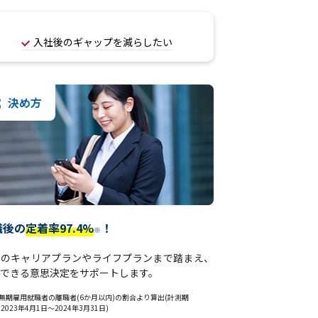
入社後のギャップを減らしたい
3
決め方
職後の
定着率97.4%
！
※
後のキャリアプランやライフプランまで踏まえ、
できる意思決定をサポートします。
無期雇用就職者の離職者(6か月以内)の割合より算出(計測期
:2023年4月1日～2024年3月31日)