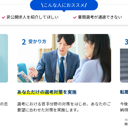
こんな人におススメ
非公開求人を紹介してほしい
書類選考が通過できない
2
受かり方
あなただけの選考対策
を実施
転
の志
選考における苦手分野の対策をはじめ、あなたのご
今
要望に合わせた対策を実施します。
納得
※
間