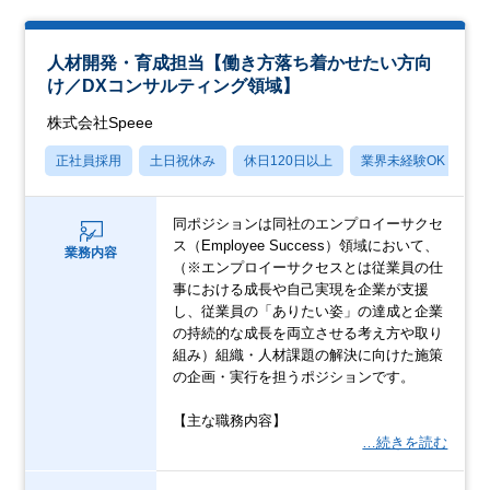
人材開発・育成担当【働き方落ち着かせたい方向
け／DXコンサルティング領域】
株式会社Speee
正社員採用
土日祝休み
休日120日以上
業界未経験OK
産
同ポジションは同社のエンプロイーサクセ
ス（Employee Success）領域において、
業務内容
（※エンプロイーサクセスとは従業員の仕
事における成長や自己実現を企業が支援
し、従業員の「ありたい姿」の達成と企業
の持続的な成長を両立させる考え方や取り
組み）組織・人材課題の解決に向けた施策
の企画・実行を担うポジションです。
【主な職務内容】
…続きを読む