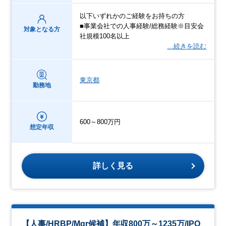
以下いずれかのご経験をお持ちの方
■事業会社での人事経験/総務経験※目安会
対象となる方
社規模100名以上
…続きを読む
東京都
勤務地
600～800万円
想定年収
詳しく見る
【人事/HRBP/Mgr候補】年収800万～1235万/IPO