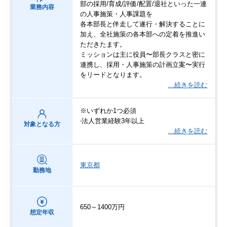
部の採用/育成/評価/配置/退社といった一連
業務内容
の人事施策・人事課題を
各本部長と伴走して遂行・解決することに
加え、全社施策の各本部への定着を推進い
ただきたます。
ミッションは主に役員〜部長クラスと密に
連携し、採用・人事施策の計画立案〜実行
をリードとなります。
…続きを読む
※いずれか1つ必須
‧法⼈営業経験3年以上
対象となる方
…続きを読む
東京都
勤務地
650～1400万円
想定年収