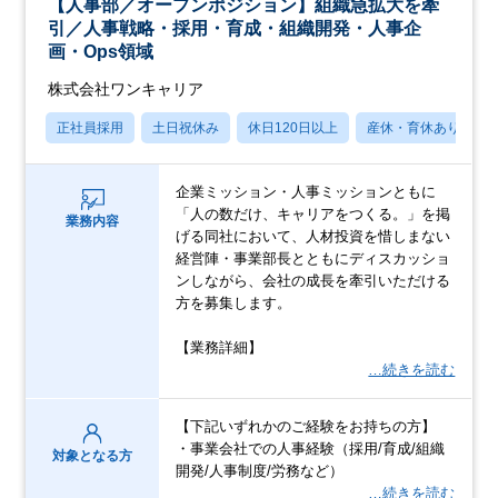
【人事部／オープンポジション】組織急拡大を牽
引／人事戦略・採用・育成・組織開発・人事企
画・Ops領域
株式会社ワンキャリア
正社員採用
土日祝休み
休日120日以上
産休・育休あり
企業ミッション・人事ミッションともに
「人の数だけ、キャリアをつくる。」を掲
業務内容
げる同社において、人材投資を惜しまない
経営陣・事業部長とともにディスカッショ
ンしながら、会社の成長を牽引いただける
方を募集します。
【業務詳細】
…続きを読む
【下記いずれかのご経験をお持ちの方】
・事業会社での人事経験（採用/育成/組織
対象となる方
開発/人事制度/労務など）
…続きを読む