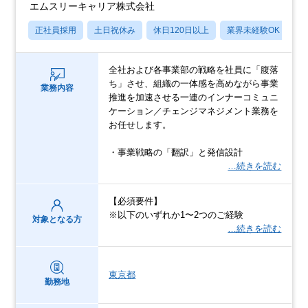
エムスリーキャリア株式会社
正社員採用
土日祝休み
休日120日以上
業界未経験OK
産
全社および各事業部の戦略を社員に「腹落
ち」させ、組織の一体感を高めながら事業
業務内容
推進を加速させる一連のインナーコミュニ
ケーション／チェンジマネジメント業務を
お任せします。
・事業戦略の「翻訳」と発信設計
…続きを読む
【必須要件】
※以下のいずれか1〜2つのご経験
対象となる方
…続きを読む
東京都
勤務地