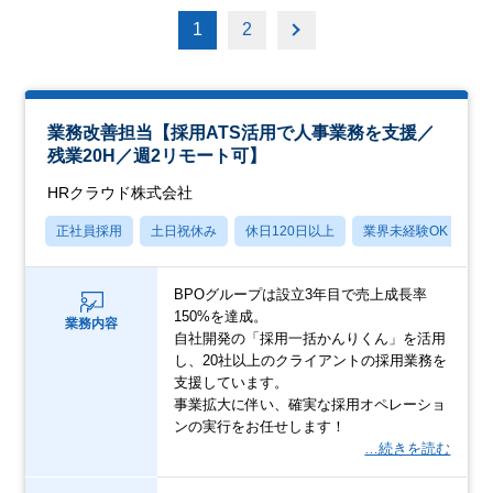
1
2
業務改善担当【採用ATS活用で人事業務を支援／
残業20H／週2リモート可】
HRクラウド株式会社
正社員採用
土日祝休み
休日120日以上
業界未経験OK
産
BPOグループは設立3年目で売上成長率
150%を達成。
業務内容
自社開発の「採用一括かんりくん」を活用
し、20社以上のクライアントの採用業務を
支援しています。
事業拡大に伴い、確実な採用オペレーショ
ンの実行をお任せします！
…続きを読む