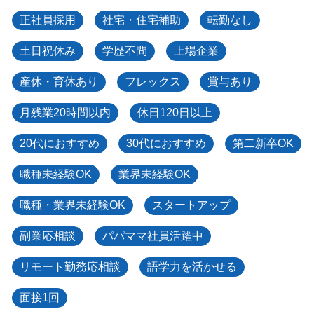
正社員採用
社宅・住宅補助
転勤なし
土日祝休み
学歴不問
上場企業
産休・育休あり
フレックス
賞与あり
月残業20時間以内
休日120日以上
20代におすすめ
30代におすすめ
第二新卒OK
職種未経験OK
業界未経験OK
職種・業界未経験OK
スタートアップ
副業応相談
パパママ社員活躍中
リモート勤務応相談
語学力を活かせる
面接1回