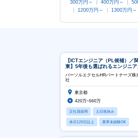
300万円～
400万円～
5
1200万円～
1300万円～
【ICTエンジニア（PL候補）／
東】5年後も選ばれるエンジニア
／チーム運営・体制構築
パーソルエクセルHRパートナーズ株
社
東京都
420万~560万
正社員採用
土日祝休み
休日120日以上
業界未経験OK
月残業20時間以内