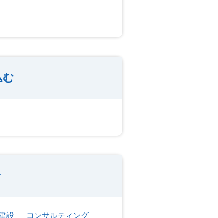
込む
む
建設
コンサルティング