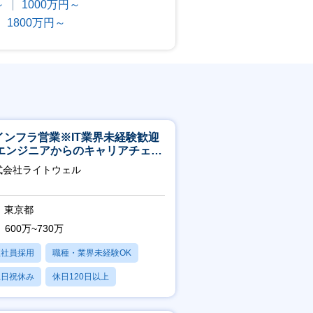
～
1000万円～
1800万円～
Tインフラ営業※IT業界未経験歓迎
エンジニアからのキャリアチェン
可※【週3～4日リモート可能】
式会社ライトウェル
東京都
600万~730万
正社員採用
職種・業界未経験OK
土日祝休み
休日120日以上
残業20時間以内