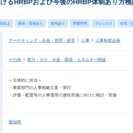
けるHRBPおよび今後のHRBP体制あり方
0日以上
産休・育休あり
賞与あり
学歴不問
フレックス
社宅・
マーケティング・企画・管理・経営
人事
人事制度企画
その他
電力・ガス・水道・環境・エネルギー関連
＜主体的に担当＞
・事業部門の人事戦略立案・実行
・評価・配置等の人事運用の適性実施に向けた検討・実施
愛知県