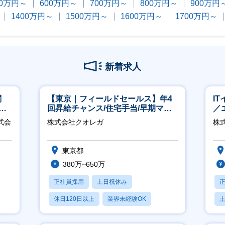
00万円～
600万円～
700万円～
800万円～
900万円
1400万円～
1500万円～
1600万円～
1700万円～
新着求人
関
【東京｜フィールドセールス】年4
I
へ
回昇給チャンス/住宅手当/早期マネ
／
ジメント機会あり！
ジ
式会
株式会社クオレガ
株
東京都
380万~650万
正社員採用
土日祝休み
休日120日以上
業界未経験OK
産休・育休あり
月