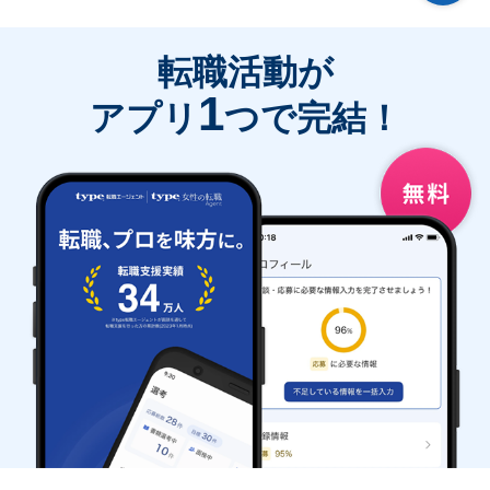
転職活動が
1
アプリ
つで完結！