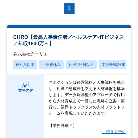
1
CHRO【最高人事責任者／ヘルスケア×ITビジネス
／年収1800万～】
株式会社クーリエ
正社員採用
土日祝休み
休日120日以上
業界未経験OK
産
同ポジションは経営戦略と人事戦略を融合
し、組織の急成長を支える人材基盤を構築
業務内容
します。データ駆動型のアプローチで採用
から人材育成まで一貫した戦略を立案・実
行し、業界トップクラスの人材プラットフ
ォームを実現していただきます。
【業務詳細＊】
…続きを読む