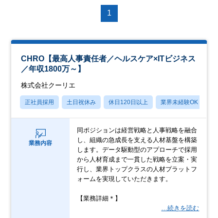
1
CHRO【最高人事責任者／ヘルスケア×ITビジネス
／年収1800万～】
株式会社クーリエ
正社員採用
土日祝休み
休日120日以上
業界未経験OK
産
同ポジションは経営戦略と人事戦略を融合
し、組織の急成長を支える人材基盤を構築
業務内容
します。データ駆動型のアプローチで採用
から人材育成まで一貫した戦略を立案・実
行し、業界トップクラスの人材プラットフ
ォームを実現していただきます。
【業務詳細＊】
…続きを読む