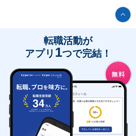
転職活動が
1
アプリ
つで完結！