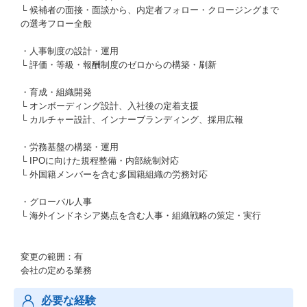
└ 候補者の面接・面談から、内定者フォロー・クロージングまで
の選考フロー全般
・人事制度の設計・運用
└ 評価・等級・報酬制度のゼロからの構築・刷新
・育成・組織開発
└ オンボーディング設計、入社後の定着支援
└ カルチャー設計、インナーブランディング、採用広報
・労務基盤の構築・運用
└ IPOに向けた規程整備・内部統制対応
└ 外国籍メンバーを含む多国籍組織の労務対応
・グローバル人事
└ 海外インドネシア拠点を含む人事・組織戦略の策定・実行
変更の範囲：有
会社の定める業務
必要な経験