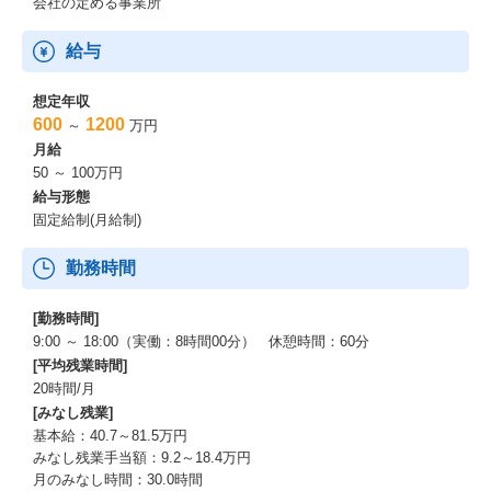
会社の定める事業所
東京・インドネシアの2拠点というグローバルな組織で、
文化も商習慣も異なるメンバーをまとめる難易度の高い組織づく
りに挑める。
給与
日本人組織だけでは得られない、
これからの時代に希少価値の高いHR経験が積めるポジションで
想定年収
す。
600
1200
～
万円
月給
■「妹が高校に行けるように」を創る組織の、土台を支える
50 ～ 100万円
給与形態
LivCoの紹介で就職した方からは
固定給制(月給制)
「妹が高校に行けるようになりました」と涙ながらに感謝の言葉
をいただくことがあります。
勤務時間
あなたが採用し、育て、定着させる仲間の一人ひとりが、
その先で何百人もの東南アジアの若者に雇用を届けていく。
社会課題の解決に挑む組織の基盤を、
[勤務時間]
人と組織の側から支えるポジションです。
9:00 ～ 18:00（実働：8時間00分） 休憩時間：60分
[平均残業時間]
20時間/月
[みなし残業]
基本給：40.7～81.5万円
みなし残業手当額：9.2～18.4万円
月のみなし時間：30.0時間