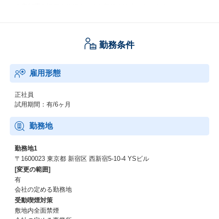
人事制度や評価の仕組みはまだ整備の途上にあります。
だからこそ、評価・等級・採用フローを自分の手で型からつくっ
ていける。
「ある仕組みを回す」のではなく、
勤務条件
「これから拡大する組織の土台をつくる」醍醐味があります。
■CEO直下で、組織づくりの意思決定に関われる
雇用形態
採用計画から制度設計まで、
CEOや各事業責任者と直接議論しながら進めるポジションです。
正社員
少数精鋭ゆえ経営との距離が近く、
試用期間：有/6ヶ月
「どんな組織をつくるか」という会社の根幹に、
大きな裁量を持って関われます。
勤務地
人事を一機能としてではなく、
経営アジェンダとして動かせる環境です。
勤務地1
〒1600023 東京都 新宿区 西新宿5-10-4 YSビル
■今後の日本で重宝される"グローバル組織のHR"経験が積める
[変更の範囲]
有
日本の労働人口が減り続けるなか、
会社の定める勤務地
多国籍組織のマネジメントは今後あらゆる企業に求められるテー
受動喫煙対策
マになります。
敷地内全面禁煙
社員の40%が東南アジア出身、