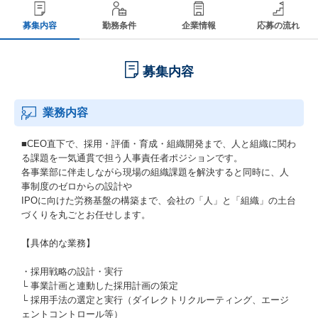
募集内容
勤務条件
企業情報
応募の流れ
募集内容
業務内容
■CEO直下で、採用・評価・育成・組織開発まで、人と組織に関わ
る課題を一気通貫で担う人事責任者ポジションです。
各事業部に伴走しながら現場の組織課題を解決すると同時に、人
事制度のゼロからの設計や
IPOに向けた労務基盤の構築まで、会社の「人」と「組織」の土台
づくりを丸ごとお任せします。
【具体的な業務】
・採用戦略の設計・実行
└ 事業計画と連動した採用計画の策定
└ 採用手法の選定と実行（ダイレクトリクルーティング、エージ
ェントコントロール等）