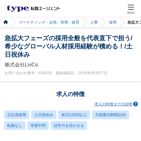
MENU
マーケティング・企画・管理・経営
人事
採用
急拡大
急拡大フェーズの採用全般を代表直下で担う/
希少なグローバル人材採用経験が積める！/土
日祝休み
株式会社LivCo
お問い合わせ番号：654050 最終確認日：2026年08月07日
求人の特徴
求人の特徴タグの説明
正社員採用
土日祝休み
休日120日以上
月残業20時間以内
転勤なし
学歴不問
語学力を活かせる