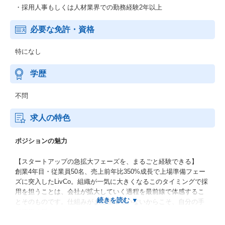
・採用人事もしくは人材業界での勤務経験2年以上
必要な免許・資格
特になし
学歴
不問
求人の特色
ポジションの魅力
【スタートアップの急拡大フェーズを、まるごと経験できる】
創業4年目・従業員50名、売上前年比350%成長で上場準備フェー
ズに突入したLivCo。組織が一気に大きくなるこのタイミングで採
用を担うことは、会社が拡大していく過程を最前線で体感するこ
とそのものです。仕組みがまだ整っていないからこそ、自分の手
で採用の型をつくっていける面白さがあります。