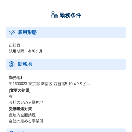
【CEO直下で、採用の"上流"から経営目線が身につく】
このポジションは、決まった枠を埋めるだけの採用ではありませ
勤務条件
ん。CEOや各事業責任者と直接議論しながら「どの職種を・い
つ・何人採るか」という採用計画の設計、つまり採用の上流から
関わります。経営の意思決定の最前線で、事業と組織を同時に見
雇用形態
る視点が自然と身につく環境です。
【今後の日本で重宝される"グローバル人材採用"の経験が積める】
正社員
日本の労働人口が減り続けるなか、外国人材の採用は今後あらゆ
試用期間：有/6ヶ月
る企業に求められるテーマになります。社員の40%が東南アジア
出身、東京・インドネシアの2拠点というグローバルな組織で、多
勤務地
国籍の仲間を迎え入れる採用に携われる。日本人採用だけでは得
られない、これからの時代に希少価値の高い採用経験が積めるポ
勤務地1
ジションです。
〒1600023 東京都 新宿区 西新宿5-10-4 YSビル
[変更の範囲]
【「妹が高校に行けるように」を創る組織の、司令塔になる】
有
LivCoの紹介で就職した方からは「妹が高校に行けるようになりま
会社の定める勤務地
した」と涙ながらに感謝の言葉をいただくことがあります。あな
受動喫煙対策
たが採用する一人ひとりが、その先で何百人もの東南アジアの若
敷地内全面禁煙
者に雇用を届けていく。社会課題の解決に挑む組織の基盤を、採
会社の定める事業所
用という最上流から支える司令塔のポジションです。