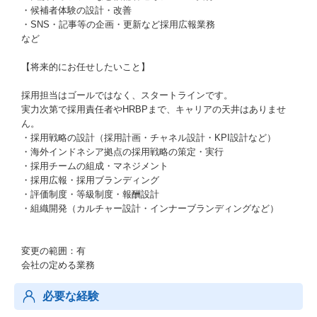
・候補者体験の設計・改善
・SNS・記事等の企画・更新など採用広報業務
など
【将来的にお任せしたいこと】
採用担当はゴールではなく、スタートラインです。
実力次第で採用責任者やHRBPまで、キャリアの天井はありませ
ん。
・採用戦略の設計（採用計画・チャネル設計・KPI設計など）
・海外インドネシア拠点の採用戦略の策定・実行
・採用チームの組成・マネジメント
・採用広報・採用ブランディング
・評価制度・等級制度・報酬設計
・組織開発（カルチャー設計・インナーブランディングなど）
変更の範囲：有
会社の定める業務
必要な経験