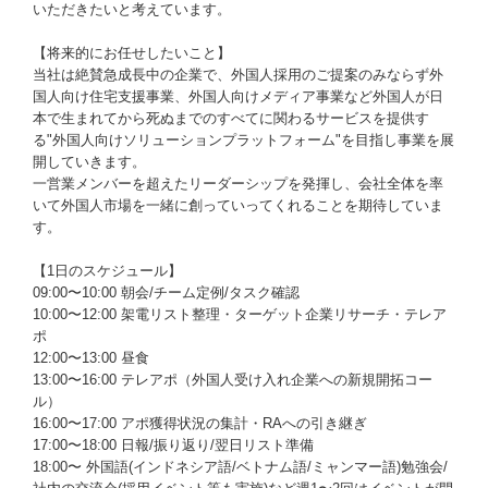
いただきたいと考えています。
【将来的にお任せしたいこと】
当社は絶賛急成長中の企業で、外国人採用のご提案のみならず外
国人向け住宅支援事業、外国人向けメディア事業など外国人が日
本で生まれてから死ぬまでのすべてに関わるサービスを提供す
る"外国人向けソリューションプラットフォーム"を目指し事業を展
開していきます。
一営業メンバーを超えたリーダーシップを発揮し、会社全体を率
いて外国人市場を一緒に創っていってくれることを期待していま
す。
【1日のスケジュール】
09:00〜10:00 朝会/チーム定例/タスク確認
10:00〜12:00 架電リスト整理・ターゲット企業リサーチ・テレア
ポ
12:00〜13:00 昼食
13:00〜16:00 テレアポ（外国人受け入れ企業への新規開拓コー
ル）
16:00〜17:00 アポ獲得状況の集計・RAへの引き継ぎ
17:00〜18:00 日報/振り返り/翌日リスト準備
18:00〜 外国語(インドネシア語/ベトナム語/ミャンマー語)勉強会/