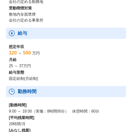
会社の定める勤務地
受動喫煙対策
・賞与あり：
敷地内全面禁煙
(1)目標達成率に対して：
会社の定める事業所
個人のアポ設定数目標に対して必須達成で+1万円/月〜標準達成で
+2万円/月〜努力達成で+3万円/月
給与
グループのアポ設定数目標に対して必須達成で+1万円/月〜標準達
成で+2万円/月〜努力達成で+3万円/月
想定年収
(2)時給に加えてアポ1件獲得ごとに8,000円のインセンティブ
320
500
～
万円
月給
(3)資料送付1件ごとにさらに500円のインセンティブ
25 ～ 37万円
給与形態
・表彰制度あり（毎月MVPには1.5万円賞与）
固定給制(月給制)
・ストックオプション付与可能性あり（フルタイムのみ/入社後半
勤務時間
年後ジャッジ）
[勤務時間]
9:00 ～ 18:00（実働：8時間00分） 休憩時間：60分
[平均残業時間]
20時間/月
[みなし残業]