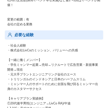
社内の交流会(採用イベント等も実施)など週1〜2回はイベントが開
催！
変更の範囲：有
会社の定める業務
必要な経験
・社会人経験
・株式会社LivCoのミッション、バリューへの共感
【一緒に働くメンバー】
・学生ミャンマー起業→売却→リクルートで広告営業・新規事業
開発→現在
・元大手プラントエンジニアリング会社のエース
・トリリンガルのインドネシアと日本のハーフムスリム
・ミャンマー人のサポートのために全国を飛び回るミャンマー出
身のカスタマーサクセス
【キャリアプラン実績例】
①20代後半男性(エンジニア→LivCo RA)/中途