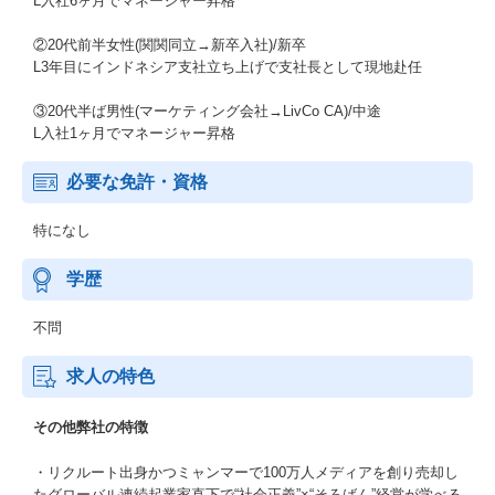
L入社6ヶ月でマネージャー昇格
②20代前半女性(関関同立→新卒入社)/新卒
L3年目にインドネシア支社立ち上げで支社長として現地赴任
③20代半ば男性(マーケティング会社→LivCo CA)/中途
L入社1ヶ月でマネージャー昇格
必要な免許・資格
特になし
学歴
不問
求人の特色
その他弊社の特徴
・リクルート出身かつミャンマーで100万人メディアを創り売却し
たグローバル連続起業家直下で“社会正義”×“そろばん”経営が学べる