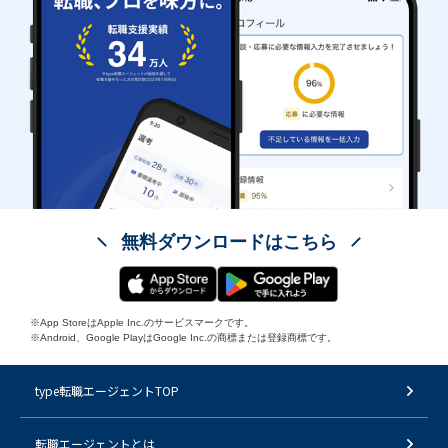
無料ダウンロードはこちら
※App StoreはApple Inc.のサービスマークです。
※Android、Google PlayはGoogle Inc.の商標または登録商標です。
type転職エージェントTOP
転職エージェントとは