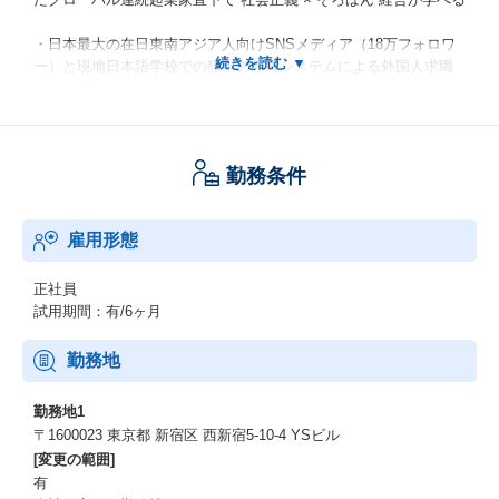
・日本最大の在日東南アジア人向けSNSメディア（18万フォロワ
ー）と現地日本語学校での独自の教育システムによる外国人求職
者の集客力が強み
・新規事業を連続的に立ち上げている企業なので裁量権大。スト
ックオプションも視野にいれながら最大速度で成長できる！
勤務条件
・「外国人労働者失踪者1万人」という社会課題に向き合い、「妹
を学校に行かせるべく仕送りがしたい」と我武者羅に頑張る東南
雇用形態
アジア人を支援する手触り感のあるソーシャルな仕事！
・東京/インドネシア拠点で外国人社員比率40%のグローバルスタ
正社員
ートアップ。グローバルな視座で仕事ができる！
試用期間：有/6ヶ月
・年間260%急成長の移民マーケットに挑み、松屋やギンビスなど
勤務地
大手含む500社以上と取引、1,000人以上を紹介。年商2億円突破！
勤務地1
＊入社後半年以内にインドネシア現地入社研修がございます。
〒1600023 東京都 新宿区 西新宿5-10-4 YSビル
（日本語学校見学/出前授業、ローカルホームステイなど）
[変更の範囲]
有
実績に応じた評価