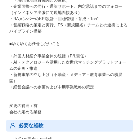
ー・海外現地教育機関との連携）
・企業面接への同行・通訳サポート、内定承諾までのフォロー
（インドネシア出張にて現地面接あり）
・RAメンバーのKPI設計・目標管理・育成・1on1
・営業戦略の策定と実行、FS（新規開拓）チームとの連携による
パイプライン構築
■ゆくゆくお任せしたいこと
・外国人材紹介事業全体の統括（P/L責任）
・AI・テクノロジーを活用した次世代マッチングプラットフォー
ムの企画・推進
・新規事業の立ち上げ（不動産・メディア・教育事業への横展
開）
・経営会議への参画および中期事業戦略の策定
変更の範囲：有
会社の定める業務
必要な経験