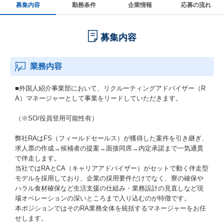
募集内容
勤務条件
企業情報
応募の流れ
募集内容
業務内容
■外国人紹介事業部において、リクルーティングアドバイザー（R
A）マネージャーとして事業をリードしていただきます。
（※SO/役員登用可能性有）
弊社RAはFS（フィールドセールス）が獲得した案件を引き継ぎ、
求人票の作成→候補者の提案→面接同席→内定承諾まで一気通貫
で伴走します。
当社ではRAとCA（キャリアアドバイザー）がセットで動く伴走型
モデルを採用しており、企業の採用要件だけでなく、寮の確保や
ハラル食材確保など生活支援の仕組み・業務設計の見直しなど現
場オペレーションの深いところまで入り込むのが特徴です。
本ポジションではそのRA業務全体を統括するマネージャーをお任
せします。