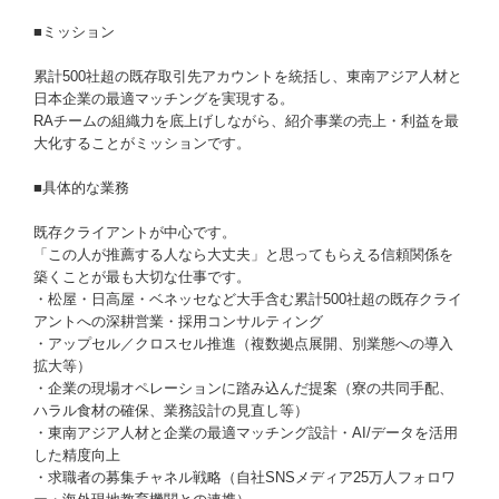
■ミッション
累計500社超の既存取引先アカウントを統括し、東南アジア人材と
日本企業の最適マッチングを実現する。
RAチームの組織力を底上げしながら、紹介事業の売上・利益を最
大化することがミッションです。
■具体的な業務
既存クライアントが中心です。
「この人が推薦する人なら大丈夫」と思ってもらえる信頼関係を
築くことが最も大切な仕事です。
・松屋・日高屋・ベネッセなど大手含む累計500社超の既存クライ
アントへの深耕営業・採用コンサルティング
・アップセル／クロスセル推進（複数拠点展開、別業態への導入
拡大等）
・企業の現場オペレーションに踏み込んだ提案（寮の共同手配、
ハラル食材の確保、業務設計の見直し等）
・東南アジア人材と企業の最適マッチング設計・AI/データを活用
した精度向上
・求職者の募集チャネル戦略（自社SNSメディア25万人フォロワ