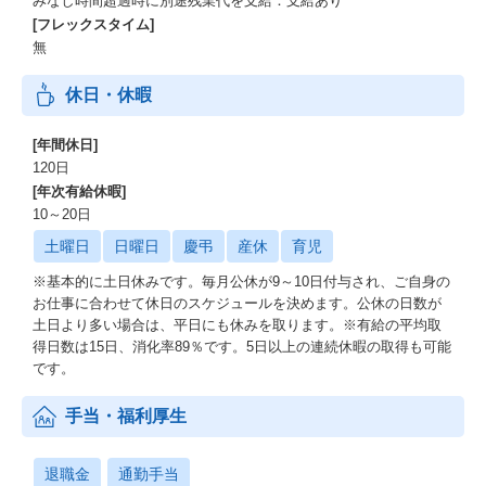
みなし時間超過時に別途残業代を支給：支給あり
[フレックスタイム]
無
休日・休暇
[年間休日]
120日
[年次有給休暇]
10～20日
土曜日
日曜日
慶弔
産休
育児
※基本的に土日休みです。毎月公休が9～10日付与され、ご自身の
お仕事に合わせて休日のスケジュールを決めます。公休の日数が
土日より多い場合は、平日にも休みを取ります。※有給の平均取
得日数は15日、消化率89％です。5日以上の連続休暇の取得も可能
です。
手当・福利厚生
退職金
通勤手当