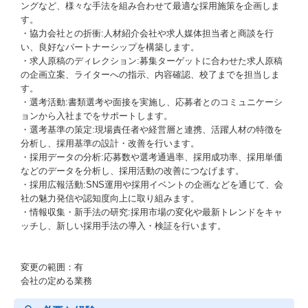
ングなど、様々な手法を組み合わせて最適な採用施策を企画しま
す。
・協力会社との折衝:人材紹介会社や求人媒体担当者と商談を行
い、良好なパートナーシップを構築します。
・求人原稿のディレクション:募集ターゲットに合わせた求人原稿
の企画立案、ライターへの指示、内容確認、校了までを担当しま
す。
・選考活動:書類選考や面接を実施し、応募者とのコミュニケーシ
ョンから入社までをサポートします。
・選考基準の策定:現場責任者や経営層と連携、活躍人材の特徴を
分析し、採用基準の設計・改善を行います。
・採用データの分析:応募数や選考通過率、採用成功率、採用単価
などのデータを分析し、採用活動の改善につなげます。
・採用広報活動:SNS運用や採用イベントの企画などを通じて、会
社の魅力発信や認知度向上に取り組みます。
・情報収集・新手法の研究:採用市場の変化や最新トレンドをキャ
ッチし、新しい採用手法の導入・検証を行います。
変更の範囲：有
会社の定める業務