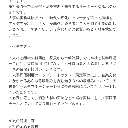
ています。
※社長直轄で上記①～③を推進・先導するリーダーとなるポジシ
ョンです。
人事の実務経験以上に、時代の変化にアンテナを張って積極的に
アイデアを出し、「人」を基点に経営者と二人三脚で企業の新し
い姿を設計してみたいという意欲とその素質がある人材を求めて
います。
＜仕事内容＞
・人材と組織の範囲は、役員から一般社員まで（本社と営業現場
を含む）。直接雇用だけでなく、社外協力者との協業によるリソ
ースの確保も検討いただきます。
・人事評価制度のアップデートやクレド策定等のほか、企業文化
にかかわるあらゆる取組みを含む働き方への取組みについて、実
務を担う人事マネージャーを特に企画段階についてもサポートし
ていただきます。
・必要に応じて、個別人材の面接などの選考実務にも、人事採用
チームと協力して直接携わっていただきます。
変更の範囲：有
会社の定める業務