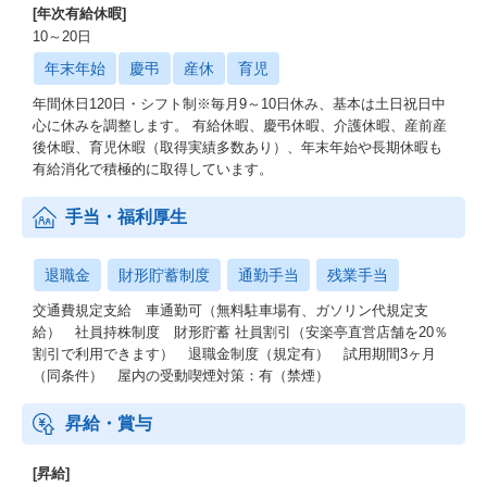
[年次有給休暇]
10～20日
年末年始
慶弔
産休
育児
年間休日120日・シフト制※毎月9～10日休み、基本は土日祝日中
心に休みを調整します。 有給休暇、慶弔休暇、介護休暇、産前産
後休暇、育児休暇（取得実績多数あり）、年末年始や長期休暇も
有給消化で積極的に取得しています。
手当・福利厚生
退職金
財形貯蓄制度
通勤手当
残業手当
交通費規定支給 車通勤可（無料駐車場有、ガソリン代規定支
給） 社員持株制度 財形貯蓄 社員割引（安楽亭直営店舗を20％
割引で利用できます） 退職金制度（規定有） 試用期間3ヶ月
（同条件） 屋内の受動喫煙対策：有（禁煙）
昇給・賞与
[昇給]