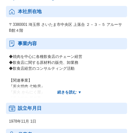
本社所在地
〒3380001 埼玉県 さいたま市中央区 上落合 ２－３－５ アルーサ
B館４階
事業内容
◆焼肉を中心に各種飲食店のチェーン経営
◆飲食店に関する原材料の販売、卸業務
◆飲食店経営のコンサルティング活動
【関連事業】
『炭火焼肉 七輪房』
『炭火 からにく屋』
『炭火焼肉 花炎亭』
『AGRICO』
設立年月日
『Cafe Bean’s』
『和食 春秋亭』など多業態店舗を展開中。
1978年11月 1日
【店舗数】