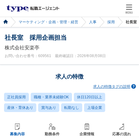
MENU
マーケティング・企画・管理・経営
人事
採用
社長室
社長室 採用企画担当
株式会社安楽亭
お問い合わせ番号：609561 最終確認日：2026年08月08日
求人の特徴
求人の特徴タグの説明
正社員採用
職種・業界未経験OK
休日120日以上
産休・育休あり
賞与あり
転勤なし
上場企業
募集内容
勤務条件
企業情報
応募の流れ