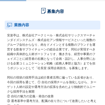
募集内容
業務内容
安楽亭は、株式会社アークミール・株式会社サリックスマーチャ
ンダイズシステムズ・株式会社アン情報サービスといった複数の
グループ会社からなり、肉をドメインとする複数のブランドを運
営する飲食サプライチェーンの総合企業です。同社が実現すべき
組織や具体的な人材ポートフォリオ、働き方を、経営や事業のフ
ェイズごとに経営者の右腕となって企画・設計し、人事分野にお
ける企業コミュニケーション戦略（総務人事部と協力）までを担
うポジションとして「社長室 採用企画担当」を募集します。
同社の現状の採用手法は紹介業者活用に偏っている反省があり、
今回の採用を通じて、① 自社の採用チームを強化しながら、ター
ゲット人材の設定や選考方法の拡張を含めたより独創的でユニー
クな採用手法を展開
② 自社の魅力の定義・発信の改善
③ 選考基準や選考方法、配属の在り方について改善したいと考え