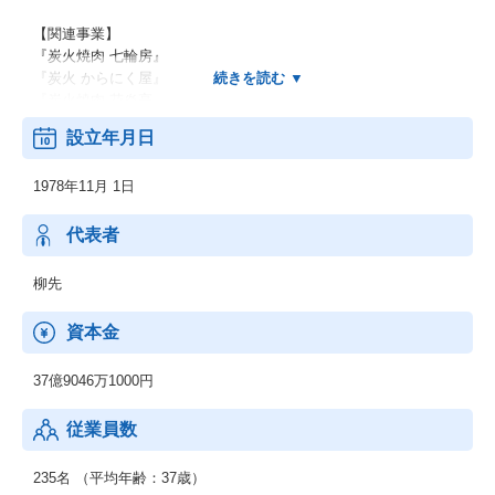
【関連事業】
『炭火焼肉 七輪房』
『炭火 からにく屋』
『炭火焼肉 花炎亭』
『AGRICO』
設立年月日
『Cafe Bean’s』
『和食 春秋亭』など多業態店舗を展開中。
1978年11月 1日
【店舗数】
373店舗（2020年3月現在）
代表者
柳先
資本金
37億9046万1000円
従業員数
235名 （平均年齢：37歳）