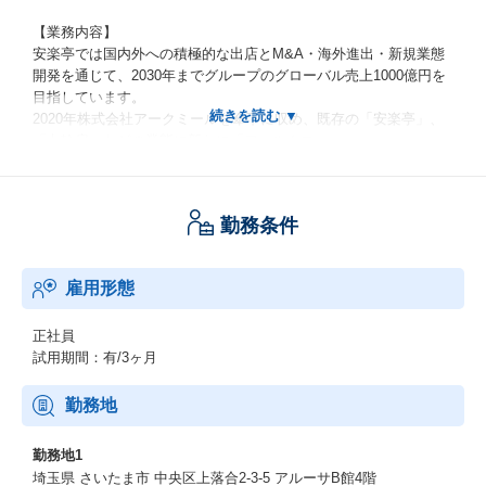
【業務内容】
安楽亭では国内外への積極的な出店とM&A・海外進出・新規業態
開発を通じて、2030年までグループのグローバル売上1000億円を
目指しています。
2020年株式会社アークミールを傘下に収め、既存の「安楽亭」、
「七輪房」などの業態に新たに「フォルクス」、
「ステーキのどん」、「どん亭」が加わりました。
社会の変化が目まぐるしく進む中、創業から60年以上経過した安
楽亭が今後も発展し続けるには、
勤務条件
時代やお客様のニーズに合った業態のレベルアップが不可欠とな
ります。
今回、安楽亭・七輪房などの焼肉業態を中心に担う営業企画部の
雇用形態
マネージャー候補を募集し、
同社の商品や業態企画、販売促進の中心となる部署の強化を行っ
ていきたいと考えています。
正社員
試用期間：有/3ヶ月
勤務地
勤務地1
埼玉県 さいたま市 中央区上落合2-3-5 アルーサB館4階