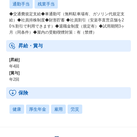
通勤手当
残業手当
◆交通費規定支給◆車通勤可（無料駐車場有、ガソリン代規定支
給）◆社員持株制度◆財形貯蓄 ◆社員割引（安楽亭直営店舗を2
0％割引で利用できます）◆退職金制度（規定有）◆試用期間3ヶ
月（同条件）◆屋内の受動喫煙対策：有（禁煙）
昇給・賞与
[昇給]
年4回
[賞与]
年2回
保険
健康
厚生年金
雇用
労災