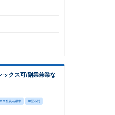
ックス可/副業兼業な
ママ社員活躍中
学歴不問