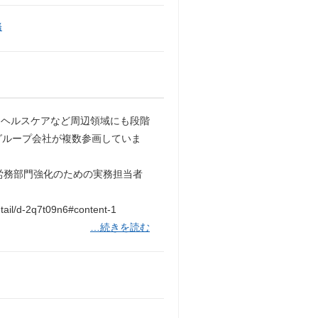
務
・ヘルスケアなど周辺領域にも段階
グループ会社が複数参画していま
労務部門強化のための実務担当者
l/d-2q7t09n6#content-1
…続きを読む