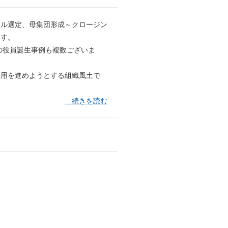
ネル選定、母集団形成～クロージン
ます。
の役員誕生事例も複数ございま
採用を進めようとする組織風土で
…続きを読む