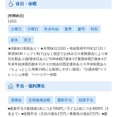
休日・休暇
[年間休日]
115日
土曜日
日曜日
年末年始
夏季
慶弔
特別
産休
育児
★9連休の実績あり！★年間休日115日＋有給取得平均年12.1日！
希望休OK！シフト制ではなく固定でお休み◎※業務都合により休
日出勤あり(振替休日あり) *GW休暇(7連休※)*夏期休暇(7連休※)*
年末年始休暇(5連休※)※その他会社既定連休あり※半休制度あり
（ちょっとした用事の時にも取得しやすい環境） *介護休暇*リフ
レッシュ休暇 *バースデー休暇
手当・福利厚生
退職金
定期健康診断
通勤手当
残業手当
■家族手当※配偶者1名につき7000円／子ども1名につき4000円（3
名まで）■役職手当（主任の場合1万円／事務長の場合2万円）■慶