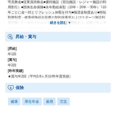
弔見舞金■従業員持株会■優待施設（宿泊施設・レジャー施設の利
用割引）■団体生命保険■永年勤続表彰（10年・20年・30年）└10
年ごとに金一封とリフレッシュ休暇を付与■報奨金制度あり■時短
勤務制度 - 健康保険組合提携の契約保養所およびスポーツ施設利
用可能- リーガロイヤルホテル東京の利用契約あり- 川崎フロンタ
ーレのホームゲームチケット優待- 人気テーマパークリゾート コ
ーポレートプログラム利用可能- サンリオピューロランド 年間割
昇給・賞与
引券提供 など
[昇給]
年1回
[賞与]
年2回
[昨年実績]
★賞与年2回（平均3.8ヶ月分/昨年度実績）
保険
健康
厚生年金
雇用
労災