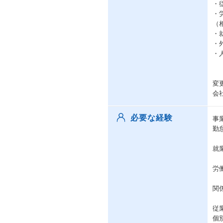
・
・
（
・
・
・
変
会
必要な経験
事
勤
就
労
関
従
個