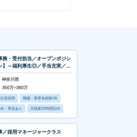
事務・受付担当／オープンポジシ
ン】～福利厚生◎／手当充実／完
週休二日制／動物好きな方歓迎～
神奈川県
350万~380万
正社員採用
職種・業界未経験OK
産休・育休あり
月残業20時間以内
賞与あり
事／採用マネージャークラス