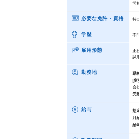
労
必要な免許・資格
特
学歴
不
雇用形態
正
試
勤務地
勤
[変
会
受
給与
想
月
給