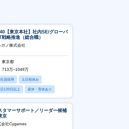
5-40【東京本社】社内SE/グローバ
IT戦略推進（総合職）
ルガノ株式会社
東京都
713万~1049万
正社員採用
土日祝休み
日120日以上
産休・育休あり
残業20時間以内
スタマーサポート／リーダー候補
東京
会社Cygames