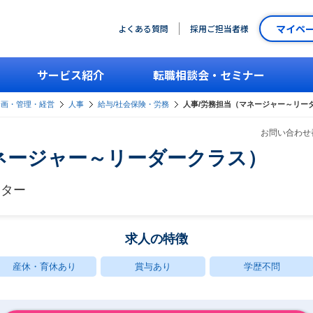
マイペ
よくある質問
採用ご担当者様
サービス紹介
転職相談会・セミナー
企画・管理・経営
人事
給与/社会保険・労務
人事/労務担当（マネージャー～リー
お問い合わせ番
ネージャー～リーダークラス）
ンター
求人の特徴
産休・育休あり
賞与あり
学歴不問