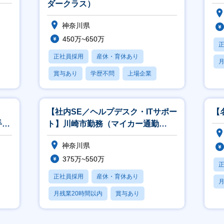
ダークラス）
神奈川県
450万~650万
正社員採用
産休・育休あり
月
賞与あり
学歴不問
上場企業
）
【社内SE／ヘルプデスク・ITサポー
【
手当
ト】川崎市勤務（マイカー通勤
OK）／住宅手当有／安定性◎
神奈川県
375万~550万
正社員採用
産休・育休あり
月
月残業20時間以内
賞与あり
学歴不問