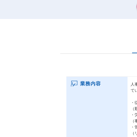
業務内容
人
て
・
（
・
（
・
（