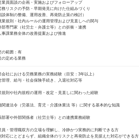
従業員面談の企画・実施およびフォローアップ
労務リスクの予防・早期発見に向けた仕組みづくり
相談体制の整備、運用改善、再発防止策の検討）
就業規則・社内ルールの運用管理および見直しへの関与
外部専門家（社労士・弁護士等）との折衝・連携
人事課業務全体の改善提案および推進
更の範囲：有
社の定める業務
業会社における労務業務の実務経験（目安：3年以上）
怠管理、給与・社会保険手続き、入退社対応等
業規則や社内規程の運用・改定・見直しに関わった経験
働関連法令（労基法、育児・介護休業法 等）に関する基本的な知識
係部署や外部関係者（社労士等）との連携業務経験
業員・管理職双方の立場を理解し、冷静かつ実務的に判断できる方
別対応にとどまらず、組織全体のリスクと再発防止を見据えた対応ができる方