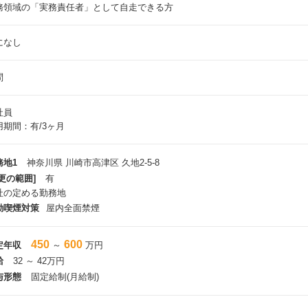
務領域の「実務責任者」として自走できる方
になし
問
社員
用期間：有/3ヶ月
務地1
神奈川県 川崎市高津区 久地2-5-8
更の範囲]
有
社の定める勤務地
動喫煙対策
屋内全面禁煙
450
600
定年収
～
万円
給
32 ～ 42万円
与形態
固定給制(月給制)