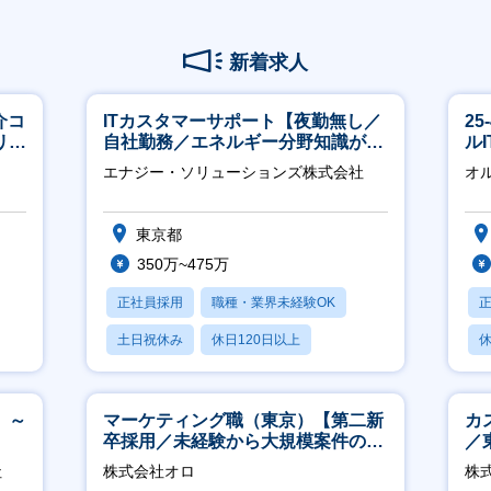
新着求人
介コ
ITカスタマーサポート【夜勤無し／
2
リモ
自社勤務／エネルギー分野知識が身
ル
につきます】
エナジー・ソリューションズ株式会社
オ
東京都
350万~475万
正社員採用
職種・業界未経験OK
土日祝休み
休日120日以上
休
産休・育休あり
月
 ～
マーケティング職（東京）【第二新
カ
卒採用／未経験から大規模案件のマ
／
ーケティングが経験できる／研修充
社
株式会社オロ
株式
実】