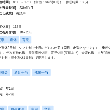
務時間]
8:30 ～ 17:30（実働：8時間00分） 休憩時間：60分
平均残業時間]
23時間/月
なし残業]
確認中
間休日]
112日
年次有給休暇]
10～20日
夏季
産休
育児
全週休2日制（シフト制で土日のどちらか又は両日、出勤となります）、季節休
日）、年次有給休暇、産前産後休暇、育児休暇(実績あり)、介護休暇 ※年間
フト制（完全週休2日制）で勤務します。
退職金
通勤手当
残業手当
給]
年1回
与]
年2回
健康
厚生年金
雇用
労災