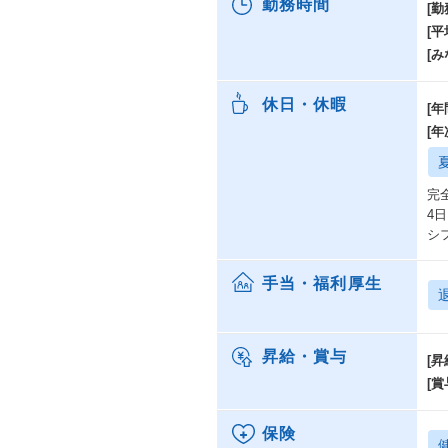
勤務時間
[勤
[
[み
休日・休暇
[年
[
完
4
シ
手当・福利厚生
昇給・賞与
[昇
[賞
保険