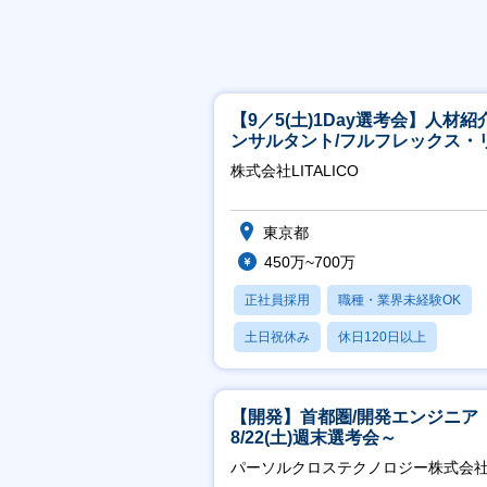
【9／5(土)1Day選考会】人材紹
ンサルタント/フルフレックス・
ート/育休最長6年取得可
株式会社LITALICO
東京都
450万~700万
正社員採用
職種・業界未経験OK
土日祝休み
休日120日以上
産休・育休あり
【開発】首都圏/開発エンジニア
8/22(土)週末選考会～
パーソルクロステクノロジー株式会