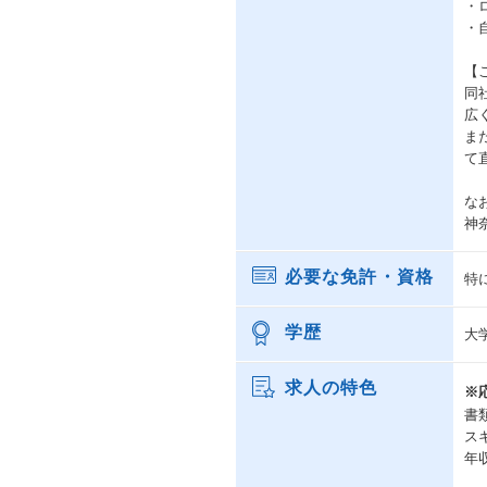
・
・
【
同
広
ま
て
な
神
必要な免許・資格
特
学歴
大
求人の特色
※
書
ス
年