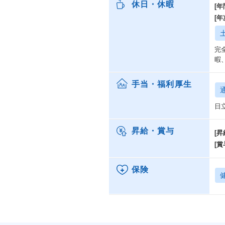
休日・休暇
[年
[
完
暇
手当・福利厚生
日
昇給・賞与
[昇
[賞
保険