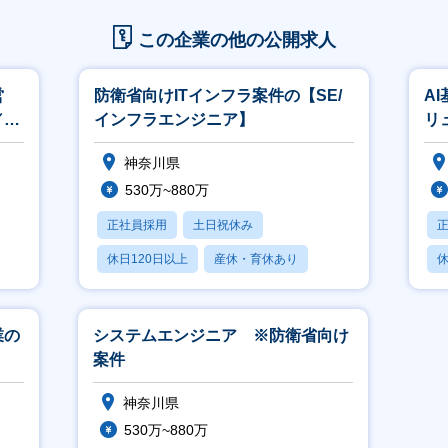
この企業の他の公開求人
営
防衛省向けITインフラ案件の【SE/
A
／法
インフラエンジニア】
リ
）】
の
神奈川県
530万~880万
正社員採用
土日祝休み
休日120日以上
産休・育休あり
休
賞与あり
業の
システムエンジニア ※防衛省向け
案件
神奈川県
530万~880万