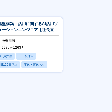
I基盤構築・活用に関するAI活用ソ
ューションエンジニア【社長直下
新設組織で全社DX・AX推進】
神奈川県
637万~1263万
正社員採用
土日祝休み
日120日以上
産休・育休あり
賞与あり