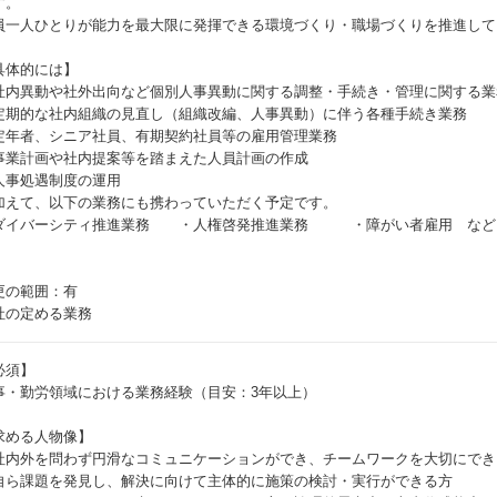
す。
員一人ひとりが能力を最大限に発揮できる環境づくり・職場づくりを推進して
具体的には】
社内異動や社外出向など個別人事異動に関する調整・手続き・管理に関する業
定期的な社内組織の見直し（組織改編、人事異動）に伴う各種手続き業務
定年者、シニア社員、有期契約社員等の雇用管理業務
事業計画や社内提案等を踏まえた人員計画の作成
人事処遇制度の運用
加えて、以下の業務にも携わっていただく予定です。
ダイバーシティ推進業務 ・人権啓発推進業務 ・障がい者雇用 など
更の範囲：有
社の定める業務
必須】
事・勤労領域における業務経験（目安：3年以上）
求める人物像】
社内外を問わず円滑なコミュニケーションができ、チームワークを大切にでき
自ら課題を発見し、解決に向けて主体的に施策の検討・実行ができる方