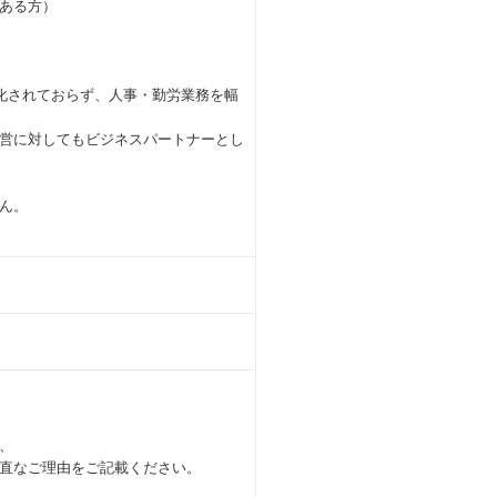
ある方）
化されておらず、人事・勤労業務を幅
営に対してもビジネスパートナーとし
ん。
、
直なご理由をご記載ください。