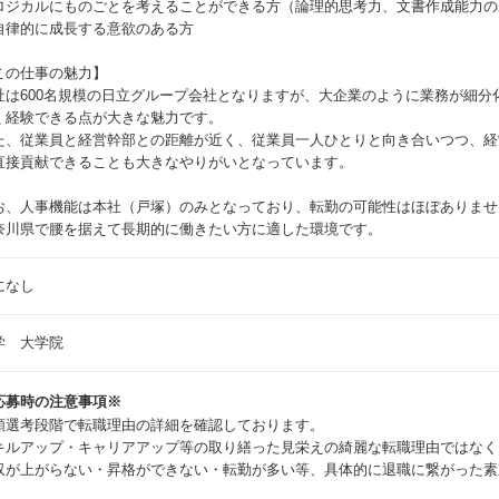
ロジカルにものごとを考えることができる方（論理的思考力、文書作成能力の
自律的に成長する意欲のある方
この仕事の魅力】
社は600名規模の日立グループ会社となりますが、大企業のように業務が細分
く経験できる点が大きな魅力です。
た、従業員と経営幹部との距離が近く、従業員一人ひとりと向き合いつつ、経
直接貢献できることも大きなやりがいとなっています。
お、人事機能は本社（戸塚）のみとなっており、転勤の可能性はほぼありませ
奈川県で腰を据えて長期的に働きたい方に適した環境です。
になし
学 大学院
応募時の注意事項※
類選考段階で転職理由の詳細を確認しております。
キルアップ・キャリアアップ等の取り繕った見栄えの綺麗な転職理由ではなく
収が上がらない・昇格ができない・転勤が多い等、具体的に退職に繋がった素