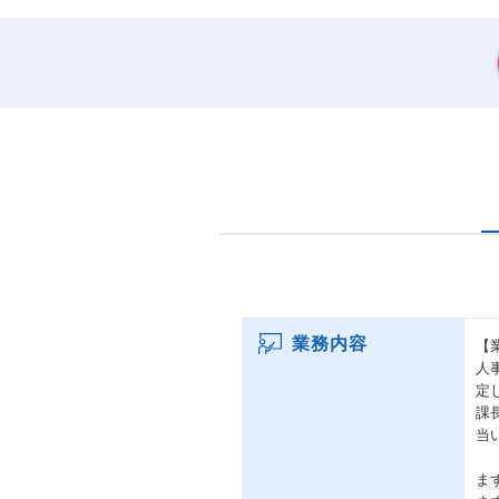
業務内容
【
人
定
課
当
ま