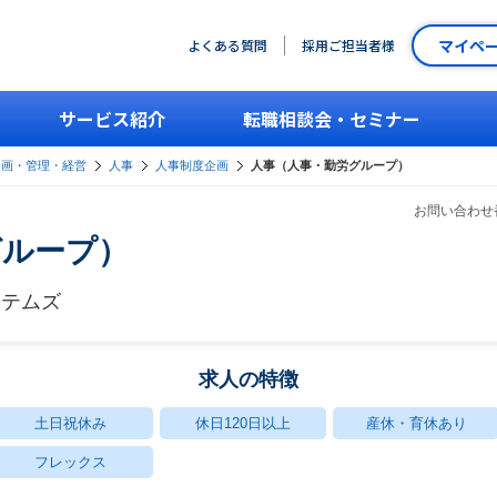
マイペ
よくある質問
採用ご担当者様
サービス紹介
転職相談会・セミナー
企画・管理・経営
人事
人事制度企画
人事（人事・勤労グループ）
お問い合わせ番
グループ）
ステムズ
求人の特徴
土日祝休み
休日120日以上
産休・育休あり
フレックス