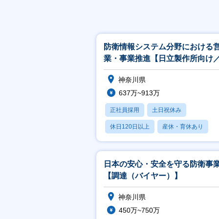
防衛情報システム分野における
業・事業推進【日立製作所向け
人営業経験者歓迎（IT経験不問
神奈川県
637万~913万
正社員採用
土日祝休み
休日120日以上
産休・育休あり
月残業20時間以内
日本の安心・安全を守る防衛事
【調達（バイヤー）】
神奈川県
450万~750万