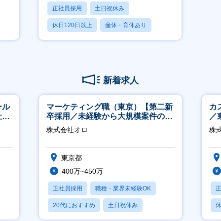
正社員採用
土日祝休み
休日120日以上
産休・育休あり
賞与あり
新着求人
ール
マーケティング職（東京）【第二新
カ
社サ
卒採用／未経験から大規模案件のマ
／
ーケティングが経験できる／研修充
株式会社オロ
株式
実】
東京都
400万~450万
正社員採用
職種・業界未経験OK
20代におすすめ
土日祝休み
休