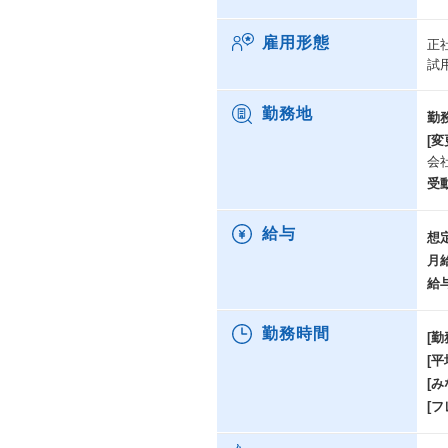
雇用形態
正
試
勤務地
勤
[変
会
受
給与
想
月
給
勤務時間
[勤
[
[み
[