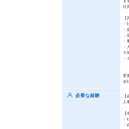
ま
社
【
・
・
・
・
・
※
・
変
会
必要な経験
【
人
【
・
・