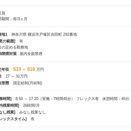
社員
用期間：有/3ヶ月
務地1
神奈川県 横浜市戸塚区吉田町 292番地
更の範囲]
有
社の定める勤務地
動喫煙対策
屋内全面禁煙
533
616
定年収
～
万円
給
27 ～ 31万円
与形態
固定給制(月給制)
務時間]
8:50 ～ 17:20（実働：7時間45分） フレックス有 休憩時間：45分
平均残業時間]
26時間/月
なし残業]
みなし残業なし
フレックスタイム]
有