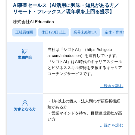
AI事業セールス【AI活用に興味・知見がある方／
リモート・フレックス／現年収を上回る提示】
株式会社AI Education
正社員採用
休日120日以上
業界未経験OK
産休・育休あり
当社は『シゴトAI』（https://shigoto-
ai.com/introduction）を運営しています。
業務内容
『シゴトAI』はAI時代のキャリアスクール
とビジネススキル習得を支援するキャリア
コーチングサービスです。
…続きを読む
・1年以上の個人・法人問わず顧客折衝経
験がある方
対象となる方
・営業マインドを持ち、目標達成意欲が高
い方
…続きを読む