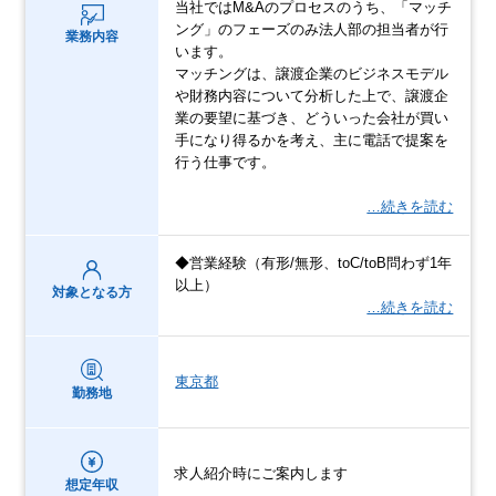
当社ではM&Aのプロセスのうち、「マッチ
ング」のフェーズのみ法人部の担当者が行
業務内容
います。
マッチングは、譲渡企業のビジネスモデル
や財務内容について分析した上で、譲渡企
業の要望に基づき、どういった会社が買い
手になり得るかを考え、主に電話で提案を
行う仕事です。
…続きを読む
◆営業経験（有形/無形、toC/toB問わず1年
以上）
対象となる方
…続きを読む
東京都
勤務地
求人紹介時にご案内します
想定年収