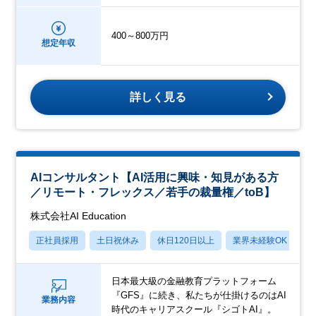
400～800万円
想定年収
詳しく見る
AIコンサルタント【AI活用に興味・知見がある方
／リモート・フレックス／若手の裁量権／toB】
株式会社AI Education
正社員採用
土日祝休み
休日120日以上
業界未経験OK
産
日本最大級の金融教育プラットフォーム
『GFS』に続き、私たちが仕掛けるのはAI
業務内容
時代のキャリアスクール『シゴトAI』。