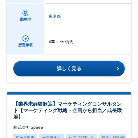
東京都
勤務地
400～750万円
想定年収
詳しく見る
【業界未経験歓迎】マーケティングコンサルタン
ト【マーケティング戦略・企画から担当／成長環
境】
株式会社Speee
正社員採用
土日祝休み
休日120日以上
業界未経験OK
産