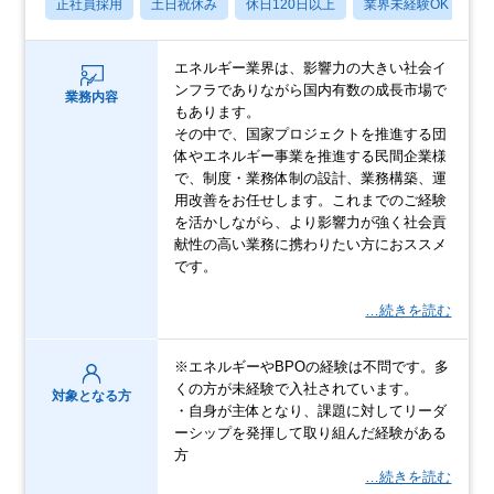
正社員採用
土日祝休み
休日120日以上
業界未経験OK
産
エネルギー業界は、影響力の大きい社会イ
ンフラでありながら国内有数の成長市場で
業務内容
もあります。
その中で、国家プロジェクトを推進する団
体やエネルギー事業を推進する民間企業様
で、制度・業務体制の設計、業務構築、運
用改善をお任せします。これまでのご経験
を活かしながら、より影響力が強く社会貢
献性の高い業務に携わりたい方におススメ
です。
…続きを読む
※エネルギーやBPOの経験は不問です。多
くの方が未経験で入社されています。
対象となる方
・自身が主体となり、課題に対してリーダ
ーシップを発揮して取り組んだ経験がある
方
…続きを読む