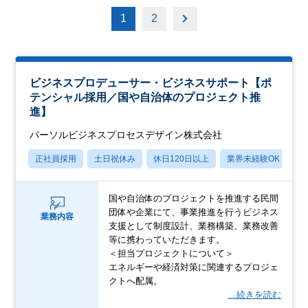
1
2
ビジネスプロデューサー・ビジネスサポート【ポ
テンシャル採用／国や自治体のプロジェクト推
進】
パーソルビジネスプロセスデザイン株式会社
正社員採用
土日祝休み
休日120日以上
業界未経験OK
産
国や自治体のプロジェクトを推進する民間
団体や企業にて、事業推進を行うビジネス
業務内容
支援として制度設計、業務構築、業務改善
等に携わっていただきます。
＜担当プロジェクトについて＞
エネルギーや経済対策に関連するプロジェ
クトへ配属。
…続きを読む