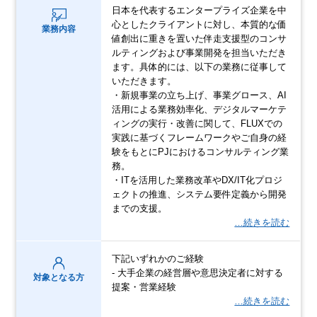
日本を代表するエンタープライズ企業を中
心としたクライアントに対し、本質的な価
業務内容
値創出に重きを置いた伴走支援型のコンサ
ルティングおよび事業開発を担当いただき
ます。具体的には、以下の業務に従事して
いただきます。
・新規事業の立ち上げ、事業グロース、AI
活用による業務効率化、デジタルマーケテ
ィングの実行・改善に関して、FLUXでの
実践に基づくフレームワークやご自身の経
験をもとにPJにおけるコンサルティング業
務。
・ITを活用した業務改革やDX/IT化プロジ
ェクトの推進、システム要件定義から開発
までの支援。
…続きを読む
下記いずれかのご経験
- 大手企業の経営層や意思決定者に対する
対象となる方
提案・営業経験
…続きを読む