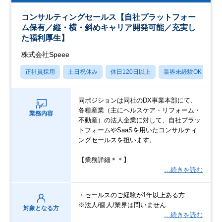
コンサルティングセールス【自社プラットフォー
ム保有／縦・横・斜めキャリア開発可能／充実し
た福利厚生】
株式会社Speee
正社員採用
土日祝休み
休日120日以上
業界未経験OK
産
同ポジションは同社のDX事業本部にて、
各種産業（主にヘルスケア・リフォーム・
業務内容
不動産）の法人企業に対して、自社プラッ
トフォームやSaaSを用いたコンサルティ
ングセールスを担います。
【業務詳細＊＊】
…続きを読む
・セールスのご経験が1年以上ある方
※法人/個人/業界は問いません
対象となる方
…続きを読む