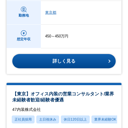
東京都
勤務地
450～450万円
想定年収
詳しく見る
【東京】オフィス内装の営業コンサルタント/業界
未経験者歓迎/経験者優遇
47内装株式会社
正社員採用
土日祝休み
休日120日以上
業界未経験OK
産