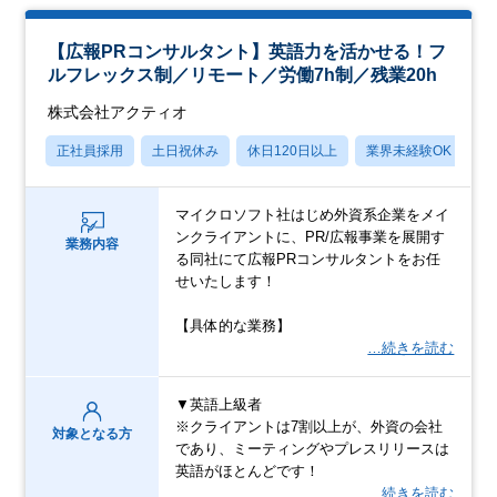
【広報PRコンサルタント】英語力を活かせる！フ
ルフレックス制／リモート／労働7h制／残業20h
株式会社アクティオ
正社員採用
土日祝休み
休日120日以上
業界未経験OK
月
マイクロソフト社はじめ外資系企業をメイ
ンクライアントに、PR/広報事業を展開す
業務内容
る同社にて広報PRコンサルタントをお任
せいたします！
【具体的な業務】
…続きを読む
▼英語上級者
※クライアントは7割以上が、外資の会社
対象となる方
であり、ミーティングやプレスリリースは
英語がほとんどです！
…続きを読む