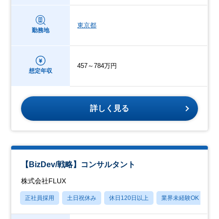
東京都
勤務地
457～784万円
想定年収
詳しく見る
【BizDev/戦略】コンサルタント
株式会社FLUX
正社員採用
土日祝休み
休日120日以上
業界未経験OK
月