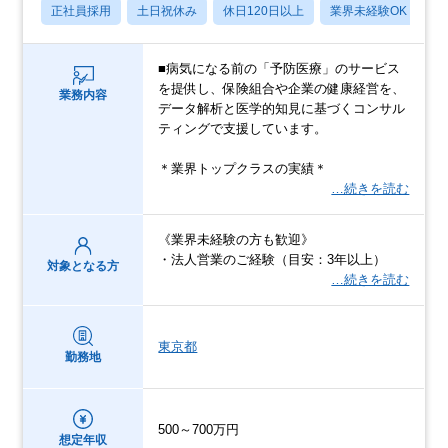
正社員採用
土日祝休み
休日120日以上
業界未経験OK
産
■病気になる前の「予防医療」のサービス
を提供し、保険組合や企業の健康経営を、
業務内容
データ解析と医学的知見に基づくコンサル
ティングで支援しています。
＊業界トップクラスの実績＊
…続きを読む
《業界未経験の方も歓迎》
・法人営業のご経験（目安：3年以上）
対象となる方
…続きを読む
東京都
勤務地
500～700万円
想定年収