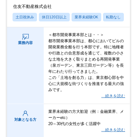
住友不動産株式会社
土日祝休み
休日120日以上
業界未経験OK
転勤なし
上場
＜都市開発事業本部とは・・＞
都市開発事業本部は、都心においてビルの
業務内容
開発業務全般を行う本部です。特に地権者
や行政との合意形成を通じて、複数の小さ
な土地を大きく取りまとめる再開発事業
（泉ガーデン、東京三田ガーデン等）を長
年にわたり行ってきました。
この「土地を創る力」は、東京都心部を中
心に大規模な街づくりを推進する最大の強
みです。
…続きを読む
業界未経験の方大歓迎（例：金融業界、メ
ーカーetc）
対象となる方
20～30代の女性が多く活躍中
…続きを読む