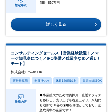
488～810万円
想定年収
詳しく見る
コンサルティングセールス【営業経験歓迎！／マ
ーケ知見身につく／IPO準備／残業少なめ／週1リ
モート】
株式会社Growth DX
正社員採用
土日祝休み
休日120日以上
業界未経験OK
産
◆事業拡大のため増員採用！直近オフィス
も移転し、売り上げも右肩上がり。来期に
業務内容
も追加で50名の採用を目標としており、超
急成長中の企業です！