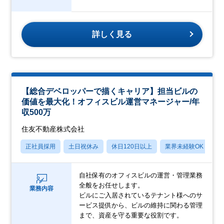
詳しく見る
【総合デベロッパーで描くキャリア】担当ビルの
価値を最大化！オフィスビル運営マネージャー/年
収500万
住友不動産株式会社
正社員採用
土日祝休み
休日120日以上
業界未経験OK
転
自社保有のオフィスビルの運営・管理業務
全般をお任せします。
業務内容
ビルにご入居されているテナント様へのサ
ービス提供から、ビルの維持に関わる管理
まで、資産を守る重要な役割です。