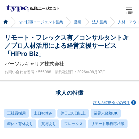
MENU
type転職エージェント営業
営業
法人営業
人材・アウ
リモート・フレックス有／コンサルタントJr
／プロ人材活用による経営支援サービス
「HiPro Biz」
パーソルキャリア株式会社
お問い合わせ番号：556988 最終確認日：2026年08月07日
求人の特徴
求人の特徴タグの説明
正社員採用
土日祝休み
休日120日以上
業界未経験OK
産休・育休あり
賞与あり
フレックス
リモート勤務応相談