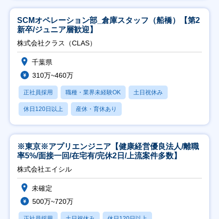
SCMオペレーション部_倉庫スタッフ（船橋）【第2
新卒/ジュニア層歓迎】
株式会社クラス（CLAS）
千葉県
310万~460万
正社員採用
職種・業界未経験OK
土日祝休み
休日120日以上
産休・育休あり
※東京※アプリエンジニア【健康経営優良法人/離職
率5%/面接一回/在宅有/完休2日/上流案件多数】
株式会社エイシル
未確定
500万~720万
正社員採用
土日祝休み
休日120日以上