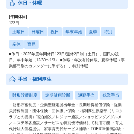
休日・休暇
[年間休日]
123日
土曜日
日曜日
祝日
年末年始
夏季
特別
産休
育児
■休日：2025年度年間休日123日/週休2⽇制（土日）、国⺠の祝
⽇、年末年始（12/30〜1/3） ■休暇：年次有給休暇、夏季休暇（事
業部⾨別のカレンダーに準ずる） 、特別休暇
手当・福利厚生
財形貯蓄制度
定期健康診断
通勤手当
残業手当
・財形貯蓄制度・企業型確定拠出年金・長期所得補償保険・従業
員持株制度・団体保険・団体扱い保険 ・福利厚生倶楽部（リロク
ラブとの提携）宿泊施設／レジャー施設／ショッピング／グルメ
／エステ等各施設／サービスを特別優待価格にて利用可能 ・育児
代行法人価格提供、家事育児代サービス補助・TOEIC®優待試験・