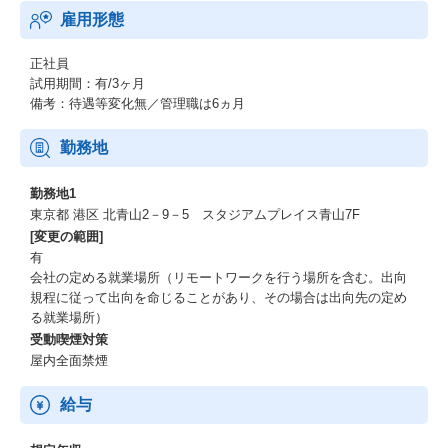
雇用形態
正社員
試用期間：有/3ヶ月
備考：待遇等変化無／管理職は6ヵ月
勤務地
勤務地1
東京都 港区 北青山2－9－5 スタジアムプレイス青山7F
[変更の範囲]
有
会社の定める就業場所​（リモートワークを行う場所を含む。出向
規程に従って出向を命じることがあり、その場合は出向先の定め
る就業場所）​
受動喫煙対策
屋内全面禁煙
給与