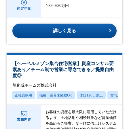
400～630万円
想定年収
詳しく見る
【ヘーベルメゾン集合住宅営業】資産コンサル要
素あり／チーム制で営業に専念できる／提案自由
度◎
旭化成ホームズ株式会社
正社員採用
職種・業界未経験OK
休日120日以上
賞与あり
お客様の資産を最大限に活用していただけ
るよう、土地活用や相続対策など資産価値
業務内容
を高めるご提案、ならびに借上げシステム