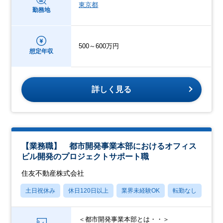
東京都
勤務地
500～600万円
想定年収
詳しく見る
【業務職】 都市開発事業本部におけるオフィス
ビル開発のプロジェクトサポート職
住友不動産株式会社
土日祝休み
休日120日以上
業界未経験OK
転勤なし
上場
＜都市開発事業本部とは・・＞