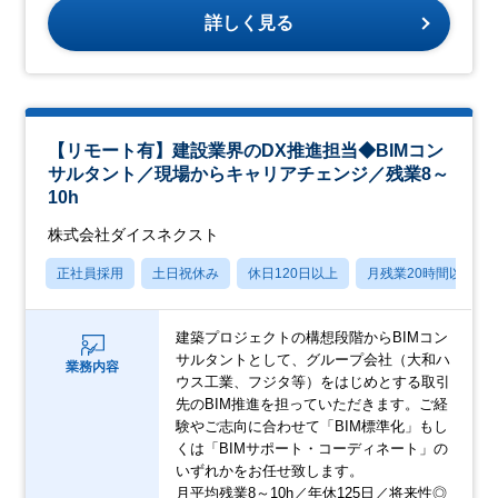
詳しく見る
【リモート有】建設業界のDX推進担当◆BIMコン
サルタント／現場からキャリアチェンジ／残業8～
10h
株式会社ダイスネクスト
正社員採用
土日祝休み
休日120日以上
月残業20時間以内
建築プロジェクトの構想段階からBIMコン
サルタントとして、グループ会社（大和ハ
業務内容
ウス工業、フジタ等）をはじめとする取引
先のBIM推進を担っていただきます。ご経
験やご志向に合わせて「BIM標準化」もし
くは「BIMサポート・コーディネート」の
いずれかをお任せ致します。
月平均残業8～10h／年休125日／将来性◎