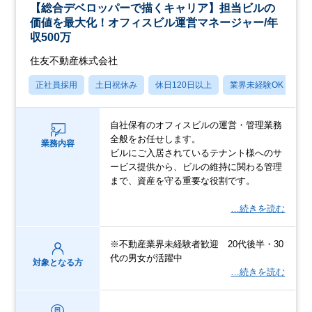
【総合デベロッパーで描くキャリア】担当ビルの
価値を最大化！オフィスビル運営マネージャー/年
収500万
住友不動産株式会社
正社員採用
土日祝休み
休日120日以上
業界未経験OK
転
自社保有のオフィスビルの運営・管理業務
全般をお任せします。
業務内容
ビルにご入居されているテナント様へのサ
ービス提供から、ビルの維持に関わる管理
まで、資産を守る重要な役割です。
…続きを読む
※不動産業界未経験者歓迎 20代後半・30
代の男女が活躍中
対象となる方
…続きを読む