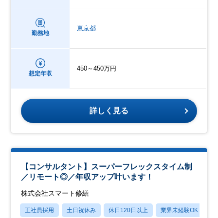
東京都
勤務地
450～450万円
想定年収
詳しく見る
【コンサルタント】スーパーフレックスタイム制
／リモート◎／年収アップ叶います！
株式会社スマート修繕
正社員採用
土日祝休み
休日120日以上
業界未経験OK
産