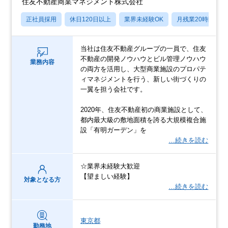
住友不動産商業マネジメント株式会社
正社員採用
休日120日以上
業界未経験OK
月残業20時間以内
当社は住友不動産グループの⼀員で、住友
不動産の開発ノウハウとビル管理ノウハウ
業務内容
の両⽅を活⽤し、⼤型商業施設のプロパテ
ィマネジメントを⾏う、新しい街づくりの
⼀翼を担う会社です。
2020年、住友不動産初の商業施設として、
都内最⼤級の敷地⾯積を誇る⼤規模複合施
設「有明ガーデン」を
…続きを読む
☆業界未経験⼤歓迎
【望ましい経験】
対象となる方
…続きを読む
東京都
勤務地