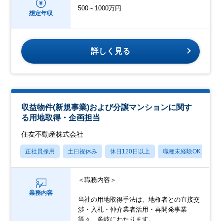
500～1000万円
想定年収
詳しく見る
収益物件(新規事業)および分譲マンションに関す
る用地取得・企画担当
住友不動産株式会社
正社員採用
土日祝休み
休日120日以上
職種未経験OK
転
＜職務内容＞
業務内容
当社の用地取得手法は、地権者との直接交
渉・入札・仲介業者活用・再開発事業
等々、多岐にわたります。