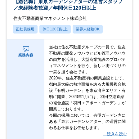
【総合職】東京ガーデンシアターの運営スタッフ
／未経験者歓迎／年間休⽇120⽇以上
住友不動産商業マネジメント株式会社
正社員採用
休日120日以上
業界未経験OK
当社は住友不動産グループの⼀員で、住友
不動産の開発ノウハウとビル管理ノウハウ
業務内容
の両⽅を活⽤し、⼤型商業施設のプロパテ
ィマネジメントを⾏う、新しい街づくりの
⼀翼を担う会社です。
2020年、住友不動産初の商業施設として、
都内最⼤級の敷地⾯積を誇る⼤規模複合施
設「有明ガーデン」を東京湾岸エリア・有
明に開業、2023年1⽉には、⽻⽥空港直結
の複合施設「⽻⽥エアポートガーデン」が
開業しております。
今回の採⽤においては、有明ガーデン内に
ある「東京ガーデンシアター」の運営に関
わるお仕事をお任せします。
…続きを読む