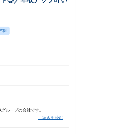
ト◎／年収アップ叶い
不問
NAグループの会社です。
…続きを読む