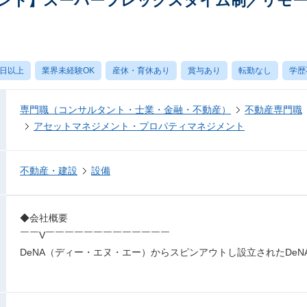
ント】スーパーフレックスタイム制／リモー
0日以上
業界未経験OK
産休・育休あり
賞与あり
転勤なし
学歴
専門職（コンサルタント・士業・金融・不動産）
不動産専門職
アセットマネジメント・プロパティマネジメント
不動産・建設
設備
◆会社概要
￣￣V￣￣￣￣￣￣￣￣￣￣￣￣￣
DeNA（ディー・エヌ・エー）からスピンアウトし設立されたDe