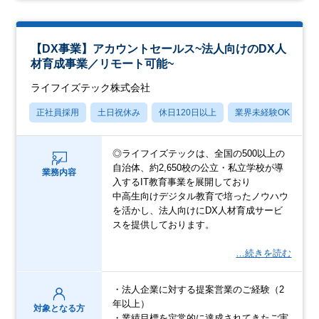
【DX事業】アカウントセールス~法人向けのDX人
材育成事業／リモート可能~
ライフイズテック株式会社
正社員採用
土日祝休み
休日120日以上
業界未経験OK
賞
◎ライフイズテックは、全国の500以上の
自治体、約2,650校の公立・私立学校が導
業務内容
入するIT教育事業を展開しており
中高生向けデジタル教育で培ったノウハウ
を活かし、法人向けにDX人材育成サービ
スを提供しております。
…続きを読む
・法人企業に対する提案営業のご経験（2
年以上）
対象となる方
・業績目標を定常的に達成されてきたご実