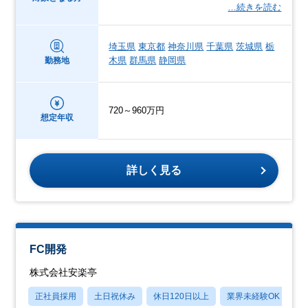
…続きを読む
埼玉県
東京都
神奈川県
千葉県
茨城県
栃
木県
群馬県
静岡県
勤務地
720～960万円
想定年収
詳しく見る
FC開発
株式会社安楽亭
正社員採用
土日祝休み
休日120日以上
業界未経験OK
産