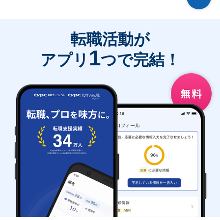
転職活動が
1
アプリ
つで完結！