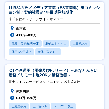
月収34万円／メディア営業（ES営業部）※コミッシ
ョン制／契約社員※4年目以降無期化
株式会社キャリアデザインセンター
東京都
408万~408万
職種・業界未経験OK
20代におすすめ
土日祝休み
休日120日以上
産休・育休あり
ICT企画運用（開発及びPJリード）～みなとみらい
勤務／リモート週2OK／業務改善～
富士フイルムサービスクリエイティブ株式会社
神奈川県
600万~830万
正社員採用
土日祝休み
休日120日以上