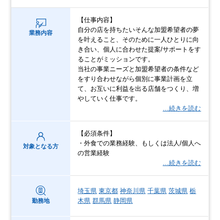
【仕事内容】
自分の店を持ちたいそんな加盟希望者の夢
業務内容
を叶えること、そのために一人ひとりに向
き合い、個人に合わせた提案/サポートをす
ることがミッションです。
当社の事業ニーズと加盟希望者の条件など
をすり合わせながら個別に事業計画を立
て、お互いに利益を出る店舗をつくり、増
やしていく仕事です。
…続きを読む
【必須条件】
・外食での業務経験、もしくは法人/個人へ
対象となる方
の営業経験
…続きを読む
埼玉県
東京都
神奈川県
千葉県
茨城県
栃
木県
群馬県
静岡県
勤務地