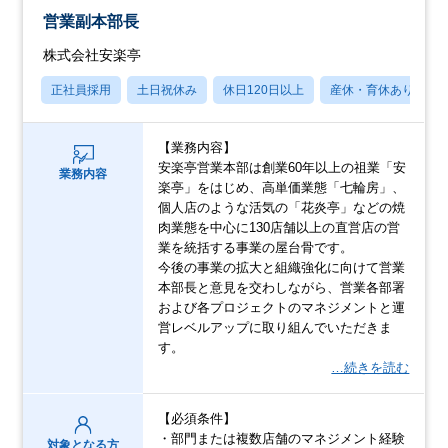
営業副本部長
株式会社安楽亭
正社員採用
土日祝休み
休日120日以上
産休・育休あり
【業務内容】
安楽亭営業本部は創業60年以上の祖業「安
業務内容
楽亭」をはじめ、高単価業態「七輪房」、
個人店のような活気の「花炎亭」などの焼
肉業態を中心に130店舗以上の直営店の営
業を統括する事業の屋台骨です。
今後の事業の拡大と組織強化に向けて営業
本部長と意見を交わしながら、営業各部署
および各プロジェクトのマネジメントと運
営レベルアップに取り組んでいただきま
す。
…続きを読む
【必須条件】
・部門または複数店舗のマネジメント経験
対象となる方