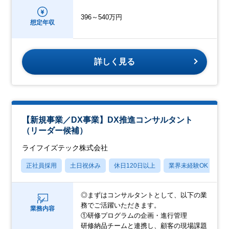
396～540万円
想定年収
詳しく見る
【新規事業／DX事業】DX推進コンサルタント
（リーダー候補）
ライフイズテック株式会社
正社員採用
土日祝休み
休日120日以上
業界未経験OK
賞
◎まずはコンサルタントとして、以下の業
務でご活躍いただきます。
業務内容
①研修プログラムの企画・進行管理
研修納品チームと連携し、顧客の現場課題