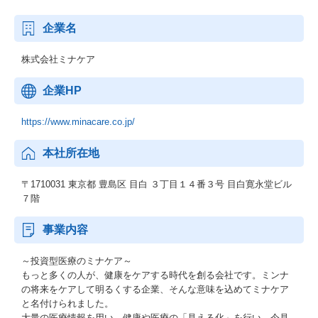
企業名
株式会社ミナケア
企業HP
https://www.minacare.co.jp/
本社所在地
〒1710031 東京都 豊島区 目白 ３丁目１４番３号 目白寛永堂ビル
７階
事業内容
～投資型医療のミナケア～
もっと多くの人が、健康をケアする時代を創る会社です。ミンナ
の将来をケアして明るくする企業、そんな意味を込めてミナケア
と名付けられました。
大量の医療情報を用い、健康や医療の「見える化」を行い、今見