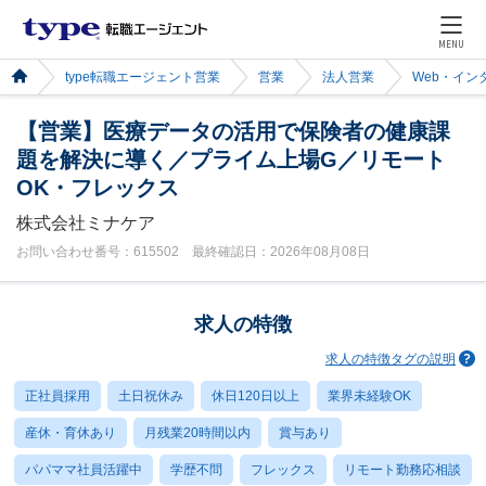
MENU
type転職エージェント営業
営業
法人営業
Web・イン
【営業】医療データの活用で保険者の健康課
題を解決に導く／プライム上場G／リモート
OK・フレックス
株式会社ミナケア
お問い合わせ番号：615502 最終確認日：2026年08月08日
求人の特徴
求人の特徴タグの説明
正社員採用
土日祝休み
休日120日以上
業界未経験OK
産休・育休あり
月残業20時間以内
賞与あり
パパママ社員活躍中
学歴不問
フレックス
リモート勤務応相談