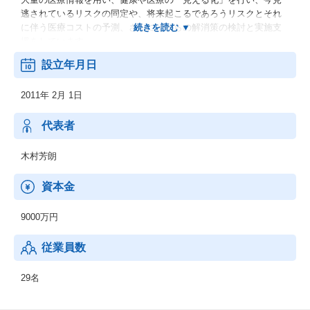
逃されているリスクの同定や、将来起こるであろうリスクとそれ
に伴う医療コストの予測、さらにそれらの解消策の検討と実施支
援をしています。
データ解析、ヘルスコンサルティング、ヘルスケアサービス開発
設立年月日
に加え、論文発表や基盤技術開発などを通して医療政策や医療産
業にも働きかけています。
2011年 2月 1日
1．健康経営・コラボヘルス支援事業
2．データヘルス支援事業
代表者
3．データ解析事業
4．保健事業支援サービス提供
木村芳朗
5．歯科保健事業
6．ヘルスケアサービス開発支援事業
資本金
9000万円
従業員数
29名