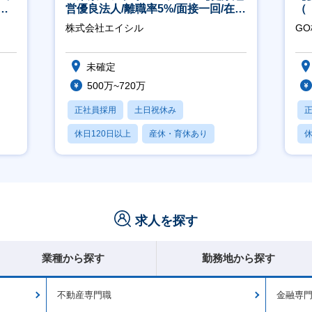
実
営優良法人/離職率5%/面接一回/在宅
（
有/完休2日/上流案件多数】
ポ
株式会社エイシル
G
行
未確定
500万~720万
正社員採用
土日祝休み
休日120日以上
産休・育休あり
休
月残業20時間以内
求人を探す
業種から探す
勤務地から探す
不動産専門職
金融専