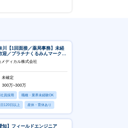
奈川【1回面接／薬局事務】未経
歓迎／プラチナくるみんマーク取
／月平均残業13h／年休126日
合メディカル株式会社
未確定
300万~300万
正社員採用
職種・業界未経験OK
日120日以上
産休・育休あり
残業20時間以内
愛知】フィールドエンジニア