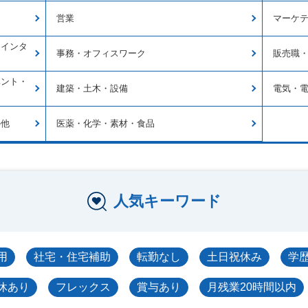
営業
マーケ
・インタ
事務・オフィスワーク
販売職
ベント・
建築・土木・設備
電気・
の他
医薬・化学・素材・食品
人気キーワード
用
社宅・住宅補助
転勤なし
土日祝休み
学
休あり
フレックス
賞与あり
月残業20時間以内