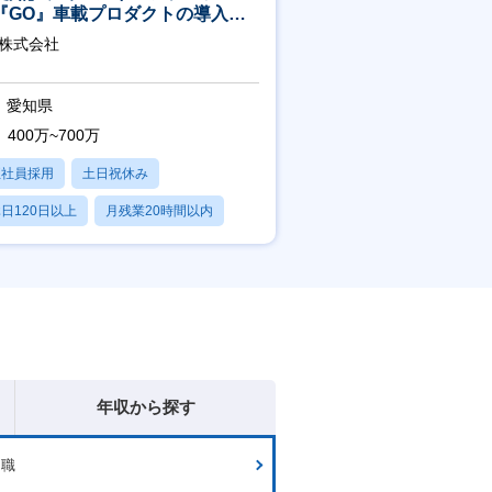
『GO』車載プロダクトの導入サ
ート／年休120日／土日祝休／直
O株式会社
直帰
愛知県
400万~700万
正社員採用
土日祝休み
日120日以上
月残業20時間以内
学歴不問
年収から探す
門職