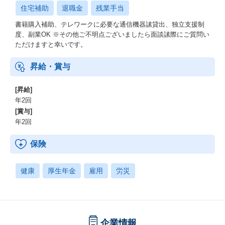
住宅補助
退職金
残業手当
書籍購入補助、テレワークに必要な通信機器䛾貸出、独立支援制
度、副業OK ※その他ご不明点ございましたら面談䛾際にご質問い
ただけますと幸いです。
昇給・賞与
[昇給]
年2回
[賞与]
年2回
保険
健康
厚生年金
雇用
労災
企業情報