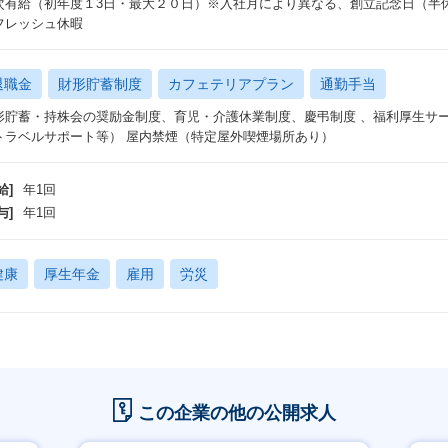
次有給（初年度１3日・最大２０日）※入社月により異なる、創立記念日（半
フレッシュ休暇
退職金
財形貯蓄制度
カフェテリアプラン
通勤手当
形貯蓄・持株会の奨励金制度、育児・介護休業制度、慶弔制度 、福利厚生サ
トラベルサポート等） 屋内禁煙（特定屋外喫煙場所あり）
給]
年1回
与]
年1回
健康
厚生年金
雇用
労災
この企業の他の公開求人