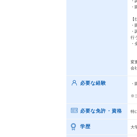
・
・
【
・
・
行
・
変
会
必要な経験
・
※
必要な免許・資格
特
学歴
大