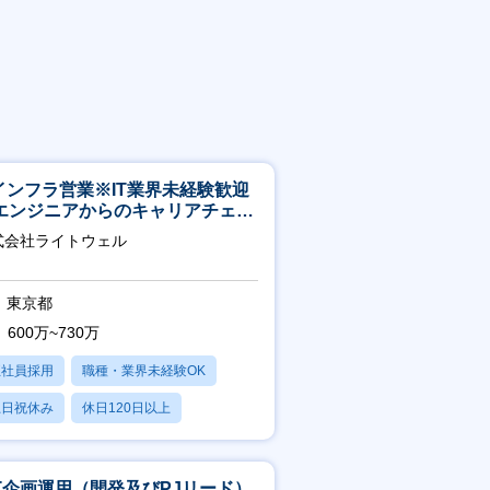
Tインフラ営業※IT業界未経験歓迎
エンジニアからのキャリアチェン
可※【週3～4日リモート可能】
式会社ライトウェル
東京都
600万~730万
正社員採用
職種・業界未経験OK
土日祝休み
休日120日以上
残業20時間以内
CT企画運用（開発及びPJリード）