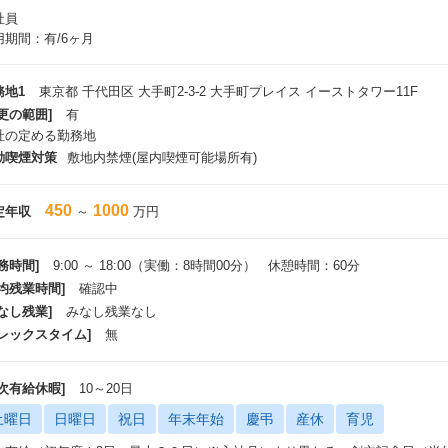
社員
用期間：有/6ヶ月
務地1
東京都 千代田区 大手町2-3-2 大手町プレイス イーストタワー11F
更の範囲]
有
社の定める勤務地
動喫煙対策
敷地内禁煙(屋内喫煙可能場所有)
450
1000
定年収
～
万円
務時間]
9:00 ～ 18:00（実働：8時間00分） 休憩時間：60分
平均残業時間]
確認中
なし残業]
みなし残業なし
フレックスタイム]
無
年次有給休暇]
10～20日
土曜日
日曜日
祝日
年末年始
慶弔
産休
育児