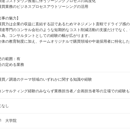
調達コストダウン推進に伴うソーシングプロセスの高度化
購買業務のビジネスプロセスアウトソーシングの活用
仕事の魅力】
購買力は企業の収益に直結する話であるためマネジメント直轄でドライブ感の
調達専門のコンサル会社のような短期的なコスト削減活動の支援だけでなく、
う為、コンサルタントとしての経験の幅が広がります。
全体の教育制度に加え、チームオリジナルで購買領域や中途採用者に特化した
更の範囲：有
社の定める業務
購買／調達のテーマ領域のいずれかに関する知識や経験
コンサルティング経験のみならず業務担当者／企画担当者等の立場での経験も
になし
学 大学院