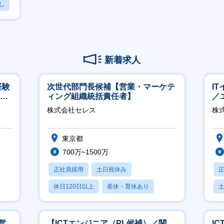
し
新着求人
経験
次世代部門長候補【営業・マーケテ
I
00
ィング組織統括責任者】
／
ジ
株式会社セレス
株
東京都
700万~1500万
正社員採用
土日祝休み
休日120日以上
産休・育休あり
賞与あり
月
営
【ICTエンジニア（PL候補）／関
I