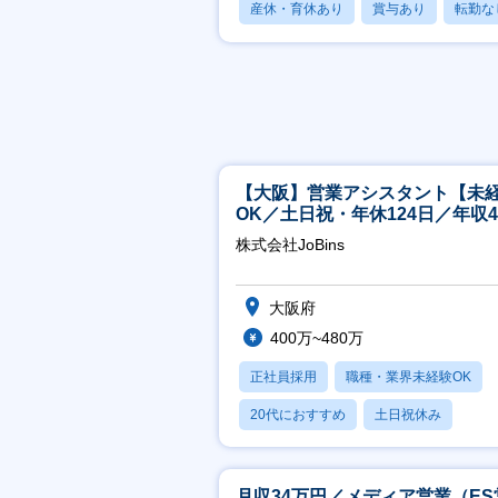
産休・育休あり
賞与あり
転勤な
【大阪】営業アシスタント【未
OK／土日祝・年休124日／年収4
万～／転勤なし】
株式会社JoBins
大阪府
400万~480万
正社員採用
職種・業界未経験OK
20代におすすめ
土日祝休み
休日120日以上
月収34万円／メディア営業（ES