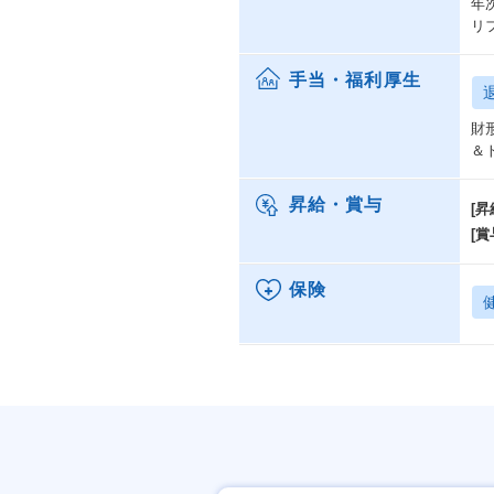
年
リ
手当・福利厚生
財
＆
昇給・賞与
[昇
[賞
保険