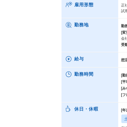
雇用形態
正
試
勤務地
勤
[変
会
受
給与
想
勤務時間
[勤
[
[み
[
休日・休暇
[