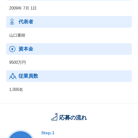
の経験と知見があります。
2009年 7月 1日
＊コンサルタントの90％がキャリア人材、事業会社出身者が51％
ということも大きな特徴です。
＊事実、既存顧客における取引の継続率は85％以上。他社様への
代表者
ご推奨意向があるとお答えくださるお客様は80％と評価をいただ
いています。
山口重樹
資本金
9500万円
従業員数
1,000名
応募の流れ
Step.1