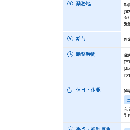
勤務地
勤
[変
会
受
給与
想
勤務時間
[勤
[
[み
[
休日・休暇
[
完
引
手当・福利厚生