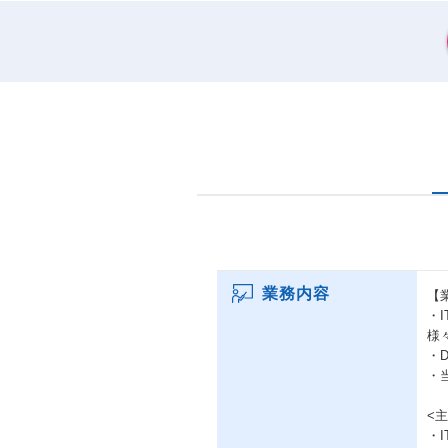
業務内容
【
・
様
・
・
<
・