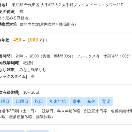
務地1
東京都 千代田区 大手町2-3-2 大手町プレイス イーストタワー11F
更の範囲]
有
社の定める勤務地
動喫煙対策
敷地内禁煙(屋内喫煙可能場所有)
450
1000
定年収
～
万円
務時間]
9:00 ～ 18:00（実働：8時間00分） フレックス有 休憩時間：60分
平均残業時間]
確認中
なし残業]
みなし残業なし
フレックスタイム]
有
年次有給休暇]
10～20日
土曜日
日曜日
祝日
年末年始
慶弔
産休
育児
全週休2日制（土・日）、祝祭日、年末年始休暇、創立記念日等、各種有給休
休暇、産前産後休暇、病気休暇）