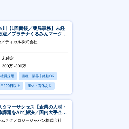
奈川【1回面接／薬局事務】未経
歓迎／プラチナくるみんマーク取
／月平均残業13h／年休126日
合メディカル株式会社
未確定
300万~300万
正社員採用
職種・業界未経験OK
日120日以上
産休・育休あり
残業20時間以内
スタマーサクセス【企業の人材・
修課題をAIで解決／国内大手企業
3万社導入／フレックス可】
ームテクノロジージャパン株式会社