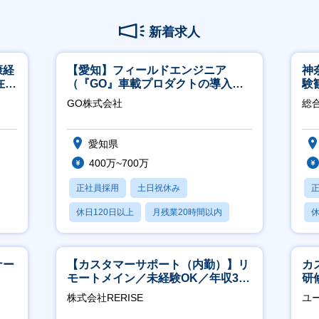
新着求人
康経
【愛知】フィールドエンジニア
神
在宅
（『GO』車載プロダクトの導入サ
験
ポート／年休120日／土日祝休／直
得
GO株式会社
総
行直帰
愛知県
400万~700万
正社員採用
土日祝休み
休日120日以上
月残業20時間以内
休
学歴不問
月
ナー
【カスタマーサポート（内勤）】リ
カ
モートメイン／未経験OK／年収340
研
万～／年間休日125日
約
株式会社RERISE
ユ