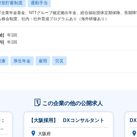
財形貯蓄制度
通勤手当
TT企業年金基金、NTTグループ確定拠出年金、総合福祉団体定期保険、長期
ち株会制度、社内・社外育成プログラムあり（海外研修あり）
給]
年1回
与]
年1回
健康
厚生年金
雇用
労災
この企業の他の公開求人
会：
【大阪採用】 DXコンサルタント
D
ス
大阪府