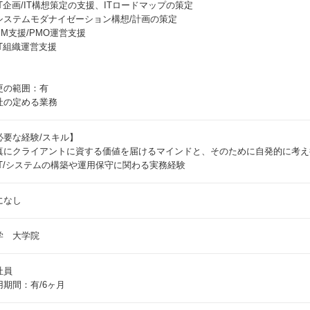
IT企画/IT構想策定の支援、ITロードマップの策定
システムモダナイゼーション構想/計画の策定
PM支援/PMO運営支援
IT組織運営支援
更の範囲：有
社の定める業務
必要な経験/スキル】
真にクライアントに資する価値を届けるマインドと、そのために自発的に考え
IT/システムの構築や運用保守に関わる実務経験
になし
学 大学院
社員
用期間：有/6ヶ月