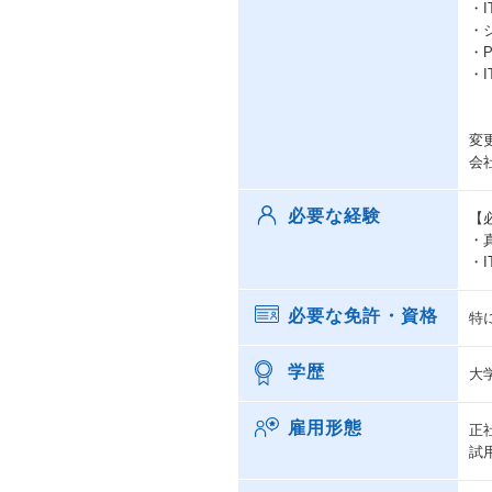
・
・
・
・
変
会
必要な経験
【
・
・
必要な免許・資格
特
学歴
大
雇用形態
正
試