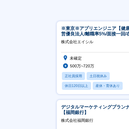
※東京※アプリエンジニア【健
営優良法人/離職率5%/面接一回/
有/完休2日/上流案件多数】
株式会社エイシル
未確定
500万~720万
正社員採用
土日祝休み
休日120日以上
産休・育休あり
月残業20時間以内
デジタルマーケティングプラン
【福岡銀行】
株式会社福岡銀行