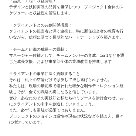
・品質・工程・収益管理：
デザインと技術実装の品質を担保しつつ、プロジェクト全体のス
ケジュールと収益性を管理します。
・クライアントとの共創関係構築：
クライアントの担当者と深く連携し、時に新任担当者の教育も行
いながら、信頼に基づく長期的なパートナーシップを築きます。
・チームと組織の成長への貢献：
マネージャー候補として、チームメンバーの育成、1on1などを通
じた成長支援、および事業部全体の業務改善を推進します
クライアントの事業に深く貢献すること。
それは、机上の空論だけでは決して成し遂げられません。
私たちは、現場の最前線で培われた確かな制作ディレクション経
験こそが、全ての戦略の礎になると信じています。
ぜひ、あなたのその実践知と私たちのリソースを掛け合わせ、共
にクライアントの未来を創造していきましょう。
また、必ずしも常駐が必須ではありません。
プロジェクトのジョインは適性や現在の状況などを踏まえ、個々
に検討しています。